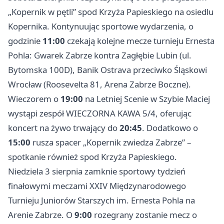
„Kopernik w pętli” spod Krzyża Papieskiego na osiedlu
Kopernika. Kontynuując sportowe wydarzenia, o
godzinie
11:00
czekają kolejne mecze turnieju Ernesta
Pohla: Gwarek Zabrze kontra Zagłębie Lubin (ul.
Bytomska 100D), Banik Ostrava przeciwko Śląskowi
Wrocław (Roosevelta 81, Arena Zabrze Boczne).
Wieczorem o
19:00
na Letniej Scenie w Szybie Maciej
wystąpi zespół WIECZORNA KAWA 5/4, oferując
koncert na żywo trwający do
20:45
. Dodatkowo o
15:00
rusza spacer „Kopernik zwiedza Zabrze” –
spotkanie również spod Krzyża Papieskiego.
Niedziela 3 sierpnia zamknie sportowy tydzień
finałowymi meczami XXIV Międzynarodowego
Turnieju Juniorów Starszych im. Ernesta Pohla na
Arenie Zabrze. O
9:00
rozegrany zostanie mecz o