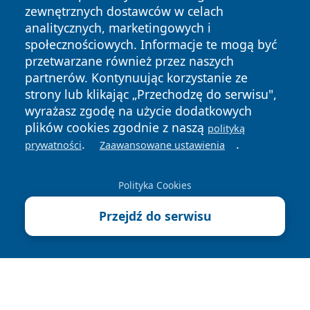
zewnętrznych dostawców w celach
analitycznych, marketingowych i
społecznościowych. Informacje te mogą być
przetwarzane również przez naszych
Copyright © 2026 wrotazabrza.pl Wszystkie prawa
partnerów. Kontynuując korzystanie ze
zastrzeżone.
strony lub klikając „Przechodzę do serwisu",
wyrażasz zgodę na użycie dodatkowych
plików cookies zgodnie z naszą
polityką
Polityka
Polityka
.
.
News
Autorzy
prywatności
Zaawansowane ustawienia
Prywatności
Cookies
Polityka Cookies
Przejdź do serwisu