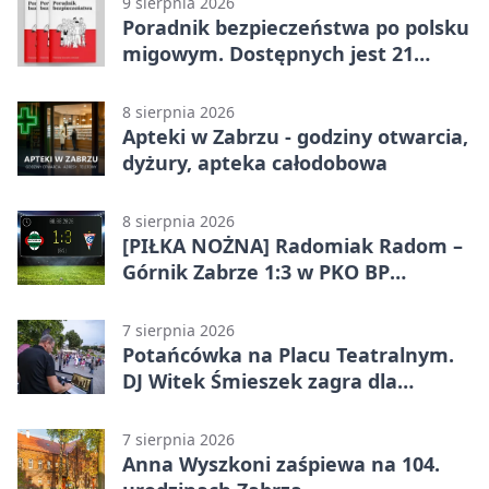
9 sierpnia 2026
Poradnik bezpieczeństwa po polsku
migowym. Dostępnych jest 21
filmów
8 sierpnia 2026
Apteki w Zabrzu - godziny otwarcia,
dyżury, apteka całodobowa
8 sierpnia 2026
[PIŁKA NOŻNA] Radomiak Radom –
Górnik Zabrze 1:3 w PKO BP
Ekstraklasie – debiut Peter
Federico dał zabrzanom zwycięstwo
7 sierpnia 2026
Potańcówka na Placu Teatralnym.
DJ Witek Śmieszek zagra dla
wszystkich
7 sierpnia 2026
Anna Wyszkoni zaśpiewa na 104.