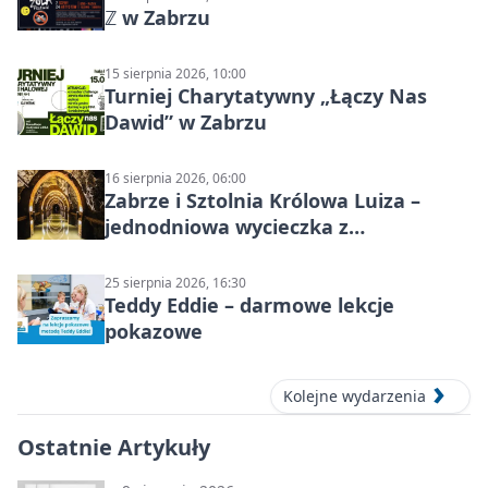
ℤ w Zabrzu
15 sierpnia 2026, 10:00
Turniej Charytatywny „Łączy Nas
Dawid” w Zabrzu
16 sierpnia 2026, 06:00
Zabrze i Sztolnia Królowa Luiza –
jednodniowa wycieczka z
podziemnym spływem i zwiedzaniem
miasta
25 sierpnia 2026, 16:30
Teddy Eddie – darmowe lekcje
pokazowe
Kolejne wydarzenia
Ostatnie Artykuły