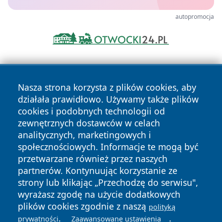
autopromocja
Nasza strona korzysta z plików cookies, aby
działała prawidłowo. Używamy także plików
cookies i podobnych technologii od
zewnętrznych dostawców w celach
Copyright © 2026 wrotazabrza.pl Wszystkie prawa
analitycznych, marketingowych i
zastrzeżone.
społecznościowych. Informacje te mogą być
przetwarzane również przez naszych
partnerów. Kontynuując korzystanie ze
Polityka
Polityka
News
Autorzy
strony lub klikając „Przechodzę do serwisu",
Prywatności
Cookies
wyrażasz zgodę na użycie dodatkowych
plików cookies zgodnie z naszą
polityką
.
.
prywatności
Zaawansowane ustawienia