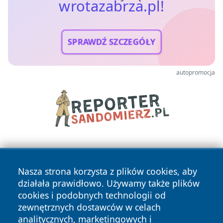
wrotazabrza.pl!
SPRAWDŹ SZCZEGÓŁY
autopromocja
Nasza strona korzysta z plików cookies, aby
działała prawidłowo. Używamy także plików
cookies i podobnych technologii od
zewnętrznych dostawców w celach
Copyright © 2026 wrotazabrza.pl Wszystkie prawa
analitycznych, marketingowych i
zastrzeżone.