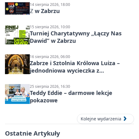
14 sierpnia 2026, 18:00
ℤ w Zabrzu
15 sierpnia 2026, 10:00
Turniej Charytatywny „Łączy Nas
Dawid” w Zabrzu
16 sierpnia 2026, 06:00
Zabrze i Sztolnia Królowa Luiza –
jednodniowa wycieczka z
podziemnym spływem i zwiedzaniem
miasta
25 sierpnia 2026, 16:30
Teddy Eddie – darmowe lekcje
pokazowe
Kolejne wydarzenia
Ostatnie Artykuły