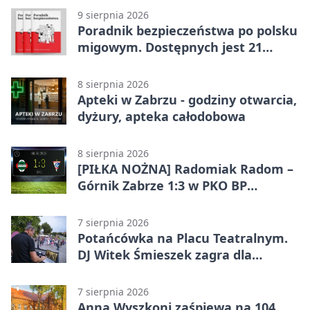
9 sierpnia 2026
Poradnik bezpieczeństwa po polsku
migowym. Dostępnych jest 21
filmów
8 sierpnia 2026
Apteki w Zabrzu - godziny otwarcia,
dyżury, apteka całodobowa
8 sierpnia 2026
[PIŁKA NOŻNA] Radomiak Radom –
Górnik Zabrze 1:3 w PKO BP
Ekstraklasie – debiut Peter
Federico dał zabrzanom zwycięstwo
7 sierpnia 2026
Potańcówka na Placu Teatralnym.
DJ Witek Śmieszek zagra dla
wszystkich
7 sierpnia 2026
Anna Wyszkoni zaśpiewa na 104.