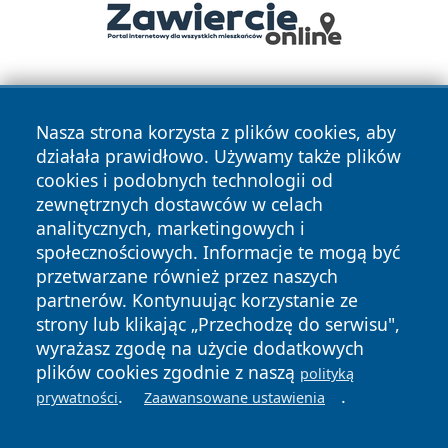
Nasza strona korzysta z plików cookies, aby
działała prawidłowo. Używamy także plików
cookies i podobnych technologii od
zewnętrznych dostawców w celach
Copyright © 2026 wrotazabrza.pl Wszystkie prawa
analitycznych, marketingowych i
zastrzeżone.
społecznościowych. Informacje te mogą być
przetwarzane również przez naszych
partnerów. Kontynuując korzystanie ze
Polityka
Polityka
News
Autorzy
strony lub klikając „Przechodzę do serwisu",
Prywatności
Cookies
wyrażasz zgodę na użycie dodatkowych
plików cookies zgodnie z naszą
polityką
.
.
prywatności
Zaawansowane ustawienia