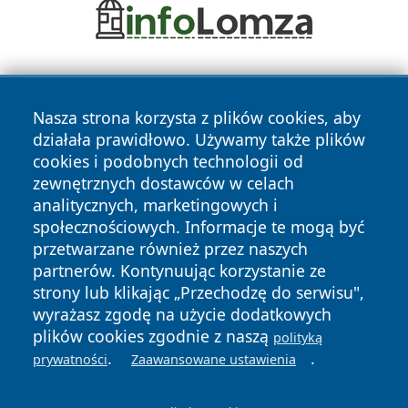
Nasza strona korzysta z plików cookies, aby
działała prawidłowo. Używamy także plików
cookies i podobnych technologii od
zewnętrznych dostawców w celach
Copyright © 2026 wrotazabrza.pl Wszystkie prawa
analitycznych, marketingowych i
zastrzeżone.
społecznościowych. Informacje te mogą być
przetwarzane również przez naszych
partnerów. Kontynuując korzystanie ze
Polityka
Polityka
News
Autorzy
strony lub klikając „Przechodzę do serwisu",
Prywatności
Cookies
wyrażasz zgodę na użycie dodatkowych
plików cookies zgodnie z naszą
polityką
.
.
prywatności
Zaawansowane ustawienia