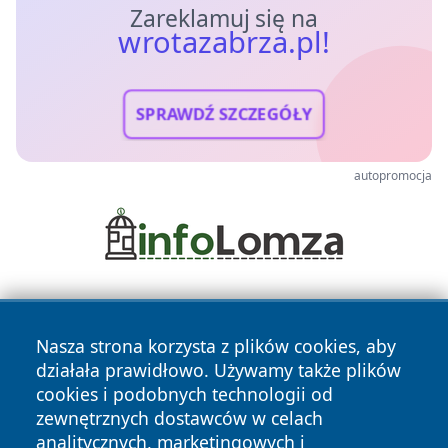
Zareklamuj się na
wrotazabrza.pl!
SPRAWDŹ SZCZEGÓŁY
autopromocja
Nasza strona korzysta z plików cookies, aby
działała prawidłowo. Używamy także plików
cookies i podobnych technologii od
zewnętrznych dostawców w celach
Copyright © 2026 wrotazabrza.pl Wszystkie prawa
analitycznych, marketingowych i
zastrzeżone.