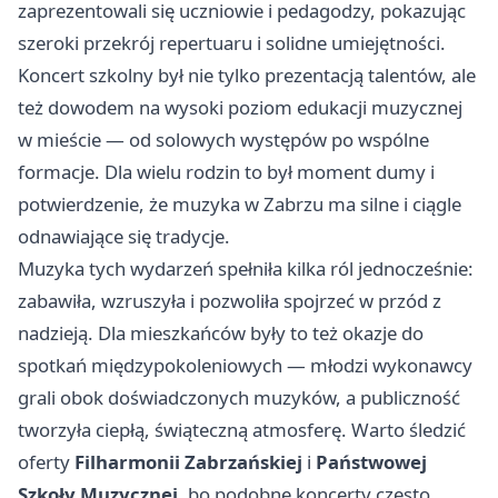
zaprezentowali się uczniowie i pedagodzy, pokazując
szeroki przekrój repertuaru i solidne umiejętności.
Koncert szkolny był nie tylko prezentacją talentów, ale
też dowodem na wysoki poziom edukacji muzycznej
w mieście — od solowych występów po wspólne
formacje. Dla wielu rodzin to był moment dumy i
potwierdzenie, że muzyka w
Zabrzu
ma silne i ciągle
odnawiające się tradycje.
Muzyka tych wydarzeń spełniła kilka ról jednocześnie:
zabawiła, wzruszyła i pozwoliła spojrzeć w przód z
nadzieją. Dla mieszkańców były to też okazje do
spotkań międzypokoleniowych — młodzi wykonawcy
grali obok doświadczonych muzyków, a publiczność
tworzyła ciepłą, świąteczną atmosferę. Warto śledzić
oferty
Filharmonii Zabrzańskiej
i
Państwowej
Szkoły Muzycznej
, bo podobne koncerty często