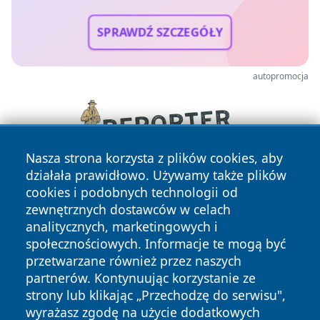
SPRAWDŹ SZCZEGÓŁY
autopromocja
Nasza strona korzysta z plików cookies, aby
działała prawidłowo. Używamy także plików
cookies i podobnych technologii od
zewnętrznych dostawców w celach
analitycznych, marketingowych i
społecznościowych. Informacje te mogą być
przetwarzane również przez naszych
Copyright © 2026 wrotazabrza.pl Wszystkie prawa
partnerów. Kontynuując korzystanie ze
zastrzeżone.
strony lub klikając „Przechodzę do serwisu",
wyrażasz zgodę na użycie dodatkowych