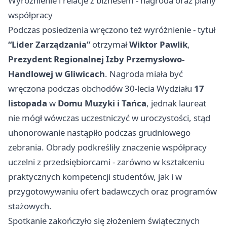
Wyróżnienie i relacje z biznesem - nagroda oraz plany
współpracy
Podczas posiedzenia wręczono też wyróżnienie - tytuł
“Lider Zarządzania”
otrzymał
Wiktor Pawlik
,
Prezydent Regionalnej Izby Przemysłowo-
Handlowej w Gliwicach
. Nagroda miała być
wręczona podczas obchodów 30-lecia Wydziału
17
listopada
w
Domu Muzyki i Tańca
, jednak laureat
nie mógł wówczas uczestniczyć w uroczystości, stąd
uhonorowanie nastąpiło podczas grudniowego
zebrania. Obrady podkreśliły znaczenie współpracy
uczelni z przedsiębiorcami - zarówno w kształceniu
praktycznych kompetencji studentów, jak i w
przygotowywaniu ofert badawczych oraz programów
stażowych.
Spotkanie zakończyło się złożeniem świątecznych