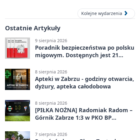
Kolejne wydarzenia
Ostatnie Artykuły
9 sierpnia 2026
Poradnik bezpieczeństwa po polsku
migowym. Dostępnych jest 21
filmów
8 sierpnia 2026
Apteki w Zabrzu - godziny otwarcia,
dyżury, apteka całodobowa
8 sierpnia 2026
[PIŁKA NOŻNA] Radomiak Radom –
Górnik Zabrze 1:3 w PKO BP
Ekstraklasie – debiut Peter
Federico dał zabrzanom zwycięstwo
7 sierpnia 2026