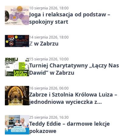
10 sierpnia 2026, 18:00
Joga i relaksacja od podstaw –
spokojny start
14 sierpnia 2026, 18:00
ℤ w Zabrzu
15 sierpnia 2026, 10:00
Turniej Charytatywny „Łączy Nas
Dawid” w Zabrzu
16 sierpnia 2026, 06:00
Zabrze i Sztolnia Królowa Luiza –
jednodniowa wycieczka z
podziemnym spływem i zwiedzaniem
miasta
25 sierpnia 2026, 16:30
Teddy Eddie – darmowe lekcje
pokazowe