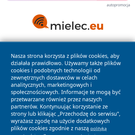
autopromocja
Nasza strona korzysta z plików cookies, aby
działała prawidłowo. Używamy także plików
cookies i podobnych technologii od
zewnętrznych dostawców w celach
Copyright © 2026 wrotazabrza.pl Wszystkie prawa
analitycznych, marketingowych i
zastrzeżone.
społecznościowych. Informacje te mogą być
przetwarzane również przez naszych
partnerów. Kontynuując korzystanie ze
Polityka
Polityka
News
Autorzy
strony lub klikając „Przechodzę do serwisu",
Prywatności
Cookies
wyrażasz zgodę na użycie dodatkowych
plików cookies zgodnie z naszą
polityką