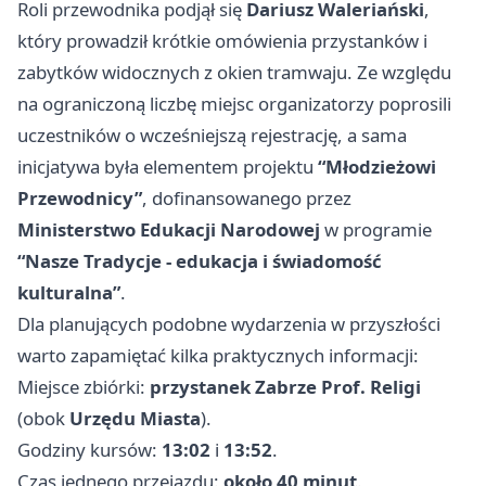
Roli przewodnika podjął się
Dariusz Waleriański
,
który prowadził krótkie omówienia przystanków i
zabytków widocznych z okien tramwaju. Ze względu
na ograniczoną liczbę miejsc organizatorzy poprosili
uczestników o wcześniejszą rejestrację, a sama
inicjatywa była elementem projektu
“Młodzieżowi
Przewodnicy”
, dofinansowanego przez
Ministerstwo Edukacji Narodowej
w programie
“Nasze Tradycje - edukacja i świadomość
kulturalna”
.
Dla planujących podobne wydarzenia w przyszłości
warto zapamiętać kilka praktycznych informacji:
Miejsce zbiórki:
przystanek Zabrze Prof. Religi
(obok
Urzędu Miasta
).
Godziny kursów:
13:02
i
13:52
.
Czas jednego przejazdu:
około 40 minut
.