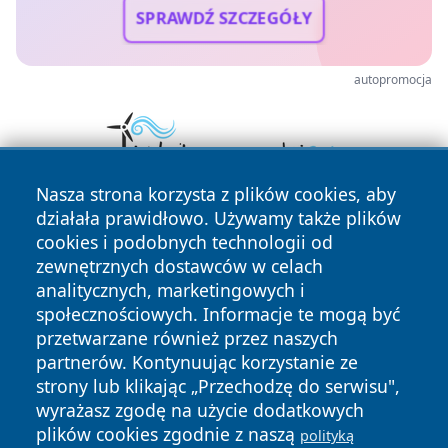
SPRAWDŹ SZCZEGÓŁY
autopromocja
Nasza strona korzysta z plików cookies, aby
działała prawidłowo. Używamy także plików
cookies i podobnych technologii od
zewnętrznych dostawców w celach
analitycznych, marketingowych i
społecznościowych. Informacje te mogą być
przetwarzane również przez naszych
Copyright © 2026 wrotazabrza.pl Wszystkie prawa
zastrzeżone.
partnerów. Kontynuując korzystanie ze
strony lub klikając „Przechodzę do serwisu",
wyrażasz zgodę na użycie dodatkowych
Polityka
Polityka
plików cookies zgodnie z naszą
polityką
News
Autorzy