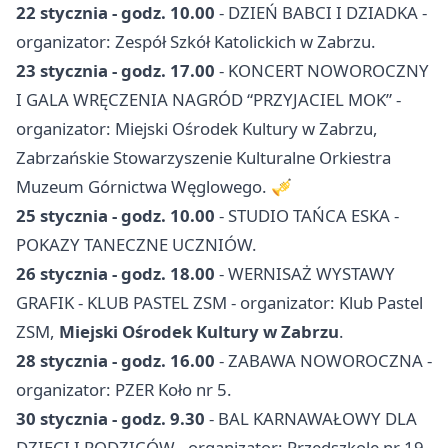
22 stycznia - godz. 10.00
- DZIEŃ BABCI I DZIADKA -
organizator: Zespół Szkół Katolickich w Zabrzu.
23 stycznia - godz. 17.00
- KONCERT NOWOROCZNY
I GALA WRĘCZENIA NAGRÓD “PRZYJACIEL MOK” -
organizator: Miejski Ośrodek Kultury w Zabrzu,
Zabrzańskie Stowarzyszenie Kulturalne Orkiestra
Muzeum Górnictwa Węglowego. 🎺
25 stycznia - godz. 10.00
- STUDIO TAŃCA ESKA -
POKAZY TANECZNE UCZNIÓW.
26 stycznia - godz. 18.00
- WERNISAŻ WYSTAWY
GRAFIK - KLUB PASTEL ZSM - organizator: Klub Pastel
ZSM,
Miejski Ośrodek Kultury w Zabrzu
.
28 stycznia - godz. 16.00
- ZABAWA NOWOROCZNA -
organizator: PZER Koło nr 5.
30 stycznia - godz. 9.30
- BAL KARNAWAŁOWY DLA
DZIECI I RODZICÓW - organizator: Przedszkole nr 19