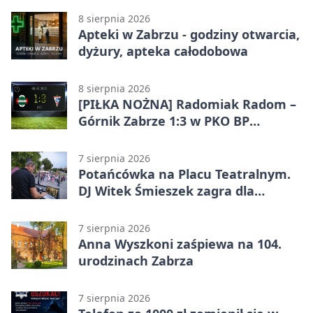
8 sierpnia 2026
Apteki w Zabrzu - godziny otwarcia,
dyżury, apteka całodobowa
8 sierpnia 2026
[PIŁKA NOŻNA] Radomiak Radom –
Górnik Zabrze 1:3 w PKO BP
Ekstraklasie – debiut Peter
Federico dał zabrzanom zwycięstwo
7 sierpnia 2026
Potańcówka na Placu Teatralnym.
DJ Witek Śmieszek zagra dla
wszystkich
7 sierpnia 2026
Anna Wyszkoni zaśpiewa na 104.
urodzinach Zabrza
7 sierpnia 2026