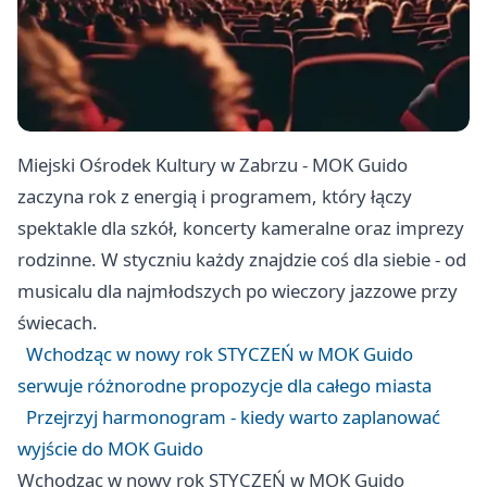
Miejski Ośrodek Kultury w Zabrzu - MOK Guido
zaczyna rok z energią i programem, który łączy
spektakle dla szkół, koncerty kameralne oraz imprezy
rodzinne. W styczniu każdy znajdzie coś dla siebie - od
musicalu dla najmłodszych po wieczory jazzowe przy
świecach.
Wchodząc w nowy rok STYCZEŃ w MOK Guido
serwuje różnorodne propozycje dla całego miasta
Przejrzyj harmonogram - kiedy warto zaplanować
wyjście do MOK Guido
Wchodząc w nowy rok STYCZEŃ w MOK Guido