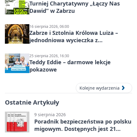
Turniej Charytatywny „Łączy Nas
Dawid” w Zabrzu
16 sierpnia 2026, 06:00
Zabrze i Sztolnia Królowa Luiza –
jednodniowa wycieczka z
podziemnym spływem i zwiedzaniem
miasta
25 sierpnia 2026, 16:30
Teddy Eddie – darmowe lekcje
pokazowe
Kolejne wydarzenia
Ostatnie Artykuły
9 sierpnia 2026
Poradnik bezpieczeństwa po polsku
migowym. Dostępnych jest 21
filmów