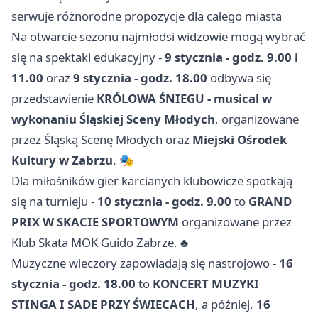
serwuje różnorodne propozycje dla całego miasta
Na otwarcie sezonu najmłodsi widzowie mogą wybrać
się na spektakl edukacyjny -
9 stycznia - godz. 9.00 i
11.00
oraz
9 stycznia - godz. 18.00
odbywa się
przedstawienie
KRÓLOWA ŚNIEGU - musical w
wykonaniu Śląskiej Sceny Młodych
, organizowane
przez Śląską Scenę Młodych oraz
Miejski Ośrodek
Kultury w Zabrzu
. 🎭
Dla miłośników gier karcianych klubowicze spotkają
się na turnieju -
10 stycznia - godz. 9.00
to
GRAND
PRIX W SKACIE SPORTOWYM
organizowane przez
Klub Skata MOK Guido Zabrze. ♣️
Muzyczne wieczory zapowiadają się nastrojowo -
16
stycznia - godz. 18.00
to
KONCERT MUZYKI
STINGA I SADE PRZY ŚWIECACH
, a później,
16