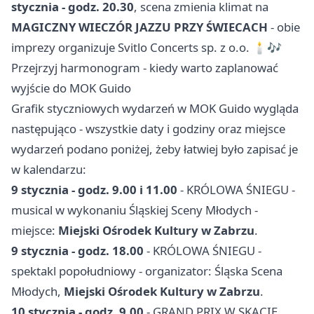
stycznia - godz. 20.30
, scena zmienia klimat na
MAGICZNY WIECZÓR JAZZU PRZY ŚWIECACH
- obie
imprezy organizuje Svitlo Concerts sp. z o.o. 🕯️🎶
Przejrzyj harmonogram - kiedy warto zaplanować
wyjście do MOK Guido
Grafik styczniowych wydarzeń w MOK Guido wygląda
następująco - wszystkie daty i godziny oraz miejsce
wydarzeń podano poniżej, żeby łatwiej było zapisać je
w kalendarzu:
9 stycznia - godz. 9.00 i 11.00
- KRÓLOWA ŚNIEGU -
musical w wykonaniu Śląskiej Sceny Młodych -
miejsce:
Miejski Ośrodek Kultury w Zabrzu
.
9 stycznia - godz. 18.00
- KRÓLOWA ŚNIEGU -
spektakl popołudniowy - organizator: Śląska Scena
Młodych,
Miejski Ośrodek Kultury w Zabrzu
.
10 stycznia - godz. 9.00
- GRAND PRIX W SKACIE