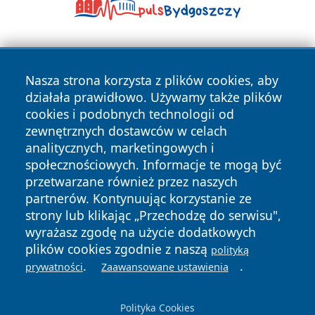
Nasza strona korzysta z plików cookies, aby
działała prawidłowo. Używamy także plików
cookies i podobnych technologii od
zewnętrznych dostawców w celach
Copyright © 2026 wrotazabrza.pl Wszystkie prawa
analitycznych, marketingowych i
zastrzeżone.
społecznościowych. Informacje te mogą być
przetwarzane również przez naszych
partnerów. Kontynuując korzystanie ze
Polityka
Polityka
News
Autorzy
strony lub klikając „Przechodzę do serwisu",
Prywatności
Cookies
wyrażasz zgodę na użycie dodatkowych
plików cookies zgodnie z naszą
polityką
.
.
prywatności
Zaawansowane ustawienia
Polityka Cookies