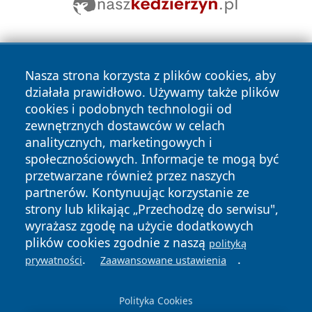
Nasza strona korzysta z plików cookies, aby
działała prawidłowo. Używamy także plików
cookies i podobnych technologii od
zewnętrznych dostawców w celach
Copyright © 2026 wrotazabrza.pl Wszystkie prawa
analitycznych, marketingowych i
zastrzeżone.
społecznościowych. Informacje te mogą być
przetwarzane również przez naszych
partnerów. Kontynuując korzystanie ze
Polityka
Polityka
News
Autorzy
strony lub klikając „Przechodzę do serwisu",
Prywatności
Cookies
wyrażasz zgodę na użycie dodatkowych
plików cookies zgodnie z naszą
polityką
.
.
prywatności
Zaawansowane ustawienia
Polityka Cookies