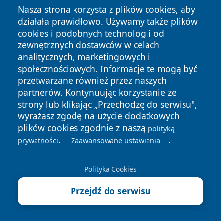
Nasza strona korzysta z plików cookies, aby
działała prawidłowo. Używamy także plików
cookies i podobnych technologii od
zewnętrznych dostawców w celach
analitycznych, marketingowych i
społecznościowych. Informacje te mogą być
przetwarzane również przez naszych
partnerów. Kontynuując korzystanie ze
strony lub klikając „Przechodzę do serwisu",
wyrażasz zgodę na użycie dodatkowych
plików cookies zgodnie z naszą
polityką
.
.
palmy wilenskie.webp
prywatności
Zaawansowane ustawienia
Kaziuki odbywają się co roku na początku marca,
Polityka Cookies
w nawiązaniu do dnia św. Kazimierza
Przejdź do serwisu
obchodzonego 4 marca.
Niezależnie od epoki – czy mówimy o XVII-wiecznym