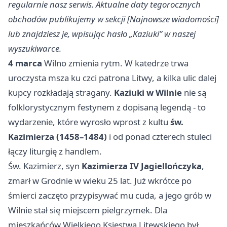
regularnie nasz serwis. Aktualne daty tegorocznych
obchodów publikujemy w sekcji [Najnowsze wiadomości]
lub znajdziesz je, wpisując hasło „Kaziuki” w naszej
wyszukiwarce.
4 marca
Wilno zmienia rytm. W katedrze trwa
uroczysta msza ku czci patrona Litwy, a kilka ulic dalej
kupcy rozkładają stragany.
Kaziuki w Wilnie
nie są
folklorystycznym festynem z dopisaną legendą - to
wydarzenie, które wyrosło wprost z kultu
św.
Kazimierza (1458–1484)
i od ponad czterech stuleci
łączy liturgię z handlem.
Św. Kazimierz, syn
Kazimierza IV Jagiellończyka
,
zmarł w Grodnie w wieku 25 lat. Już wkrótce po
śmierci zaczęto przypisywać mu cuda, a jego grób w
Wilnie stał się miejscem pielgrzymek. Dla
mieszkańców Wielkiego Księstwa Litewskiego był