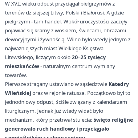
W XVII wieku odpust przyciągał pielgrzymów z
terenów dzisiejszej Litwy, Polski i Białorusi. A gdzie
pielgrzymi - tam handel. Wokół uroczystości zaczęły
pojawiać się kramy z woskiem, świecami, obrazami
dewocyjnymi i żywnością. Wilno było wtedy jednym z
najważniejszych miast Wielkiego Księstwa
Litewskiego, liczącym około
20–25 tysięcy
mieszkańców
- naturalnym centrum wymiany
towarów.
Pierwsze stragany ustawiano w sąsiedztwie
Katedry
Wileńskiej
oraz w rejonie ratusza. Początkowo był to
jednodniowy odpust, ściśle związany z kalendarzem
liturgicznym. Jednak już wtedy widać było
mechanizm, który przetrwał stulecia:
święto religijne
generowało ruch handlowy i przyciągało
rzemieślników z całego regionu
.