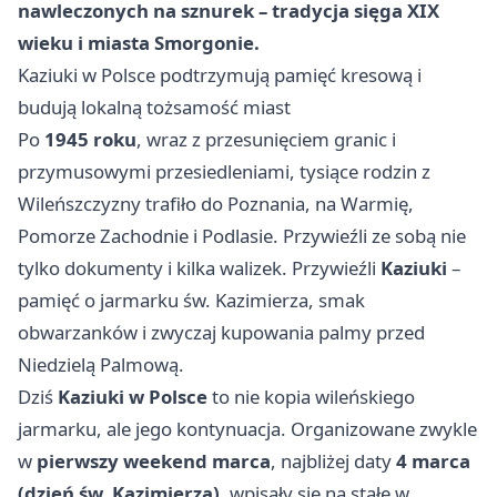
nawleczonych na sznurek – tradycja sięga XIX
wieku i miasta Smorgonie.
Kaziuki w Polsce podtrzymują pamięć kresową i
budują lokalną tożsamość miast
Po
1945 roku
, wraz z przesunięciem granic i
przymusowymi przesiedleniami, tysiące rodzin z
Wileńszczyzny trafiło do Poznania, na Warmię,
Pomorze Zachodnie i Podlasie. Przywieźli ze sobą nie
tylko dokumenty i kilka walizek. Przywieźli
Kaziuki
–
pamięć o jarmarku św. Kazimierza, smak
obwarzanków i zwyczaj kupowania palmy przed
Niedzielą Palmową.
Dziś
Kaziuki w Polsce
to nie kopia wileńskiego
jarmarku, ale jego kontynuacja. Organizowane zwykle
w
pierwszy weekend marca
, najbliżej daty
4 marca
(dzień św. Kazimierza)
, wpisały się na stałe w