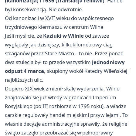
(kanonizacja)
i
1636 (translacja relikwii)
. Handel
był konsekwencją. Nie odwrotnie.
Od kanonizacji w XVII wieku do współczesnego
trzydniowego kiermaszu w centrum Wilna
Jeśli myślicie, że
Kaziuki w Wilnie
od zawsze
wyglądały jak dzisiejszy, kilkukilometrowy ciąg
straganów przez Stare Miasto – to nie. Przez ponad
dwa stulecia był to przede wszystkim
jednodniowy
odpust 4 marca
, skupiony wokół Katedry Wileńskiej i
najbliższych ulic.
Dopiero XIX wiek zmienił skalę wydarzenia. Wilno
znajdowało się już wtedy w granicach Imperium
Rosyjskiego (po III rozbiorze w 1795 roku), a władze
carskie regulowały handel miejskimi przywilejami. To
właśnie decyzje administracyjne sprawiły, że religijne
święto zaczęło przeobrażać się w pełnoprawny