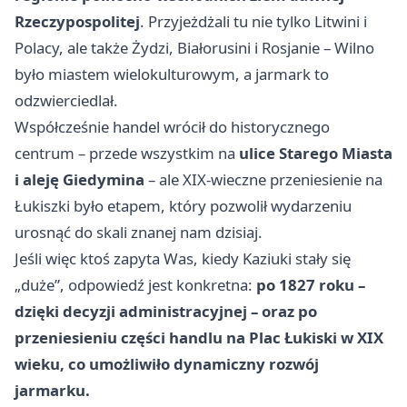
Rzeczypospolitej
. Przyjeżdżali tu nie tylko Litwini i
Polacy, ale także Żydzi, Białorusini i Rosjanie – Wilno
było miastem wielokulturowym, a jarmark to
odzwierciedlał.
Współcześnie handel wrócił do historycznego
centrum – przede wszystkim na
ulice Starego Miasta
i aleję Giedymina
– ale XIX-wieczne przeniesienie na
Łukiszki było etapem, który pozwolił wydarzeniu
urosnąć do skali znanej nam dzisiaj.
Jeśli więc ktoś zapyta Was, kiedy Kaziuki stały się
„duże”, odpowiedź jest konkretna:
po 1827 roku –
dzięki decyzji administracyjnej – oraz po
przeniesieniu części handlu na Plac Łukiski w XIX
wieku, co umożliwiło dynamiczny rozwój
jarmarku.