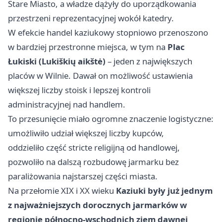
Stare Miasto, a władze dążyły do uporządkowania
przestrzeni reprezentacyjnej wokół katedry.
W efekcie handel kaziukowy stopniowo przenoszono
w bardziej przestronne miejsca, w tym na
Plac
Łukiski (Lukiškių aikštė)
– jeden z największych
placów w Wilnie. Dawał on możliwość ustawienia
większej liczby stoisk i lepszej kontroli
administracyjnej nad handlem.
To przesunięcie miało ogromne znaczenie logistyczne:
umożliwiło udział większej liczby kupców,
oddzieliło część stricte religijną od handlowej,
pozwoliło na dalszą rozbudowę jarmarku bez
paraliżowania najstarszej części miasta.
Na przełomie XIX i XX wieku
Kaziuki były już jednym
z najważniejszych dorocznych jarmarków w
regionie północno-wschodnich ziem dawnej