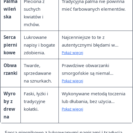
Palma
Pleciona z
Tradycyjna palma nie powinna
wileń
suchych
mieć farbowanych elementów.
ska
kwiatów i
mchów.
Serca
Lukrowane
Najcenniejsze to te z
pierni
napisy i bogate
autentycznymi błędami w
kowe
zdobienia.
gwarze wileńskiej.
Pokaż więcej
Obwa
Twarde,
Prawdziwe obwarzanki
rzanki
sprzedawane
smorgońskie są niemal
na sznurkach.
niezniszczalne w transporcie.
Pokaż więcej
Wyro
Faski, łyżki i
Wykonywane metodą toczenia
by z
tradycyjne
lub dłubania, bez użycia
drew
kołatki.
gwoździ.
Pokaż więcej
na
Serca piernikowe z lukrowanymi napisami i tradycja