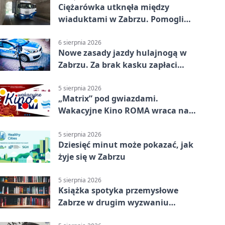
Ciężarówka utknęła między
wiaduktami w Zabrzu. Pomogli
policjanci
6 sierpnia 2026
Nowe zasady jazdy hulajnogą w
Zabrzu. Za brak kasku zapłaci
rodzic
5 sierpnia 2026
„Matrix” pod gwiazdami.
Wakacyjne Kino ROMA wraca na
Zaborze Północ
5 sierpnia 2026
Dziesięć minut może pokazać, jak
żyje się w Zabrzu
5 sierpnia 2026
Książka spotyka przemysłowe
Zabrze w drugim wyzwaniu
czytelniczym