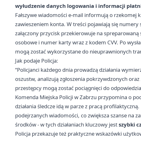
wyłudzenie danych logowania i informacji płatn
Fałszywe wiadomości e-mail informują o rzekomej kon
zawieszeniem konta. W treści pojawiają się numery 
załączony przycisk przekierowuje na spreparowaną st
osobowe i numer karty wraz z kodem CVV. Po wysłani
mogą zostać wykorzystane do nieuprawnionych tran
Jak podaje Policja:
“Policjanci każdego dnia prowadzą działania wymier
oszustw, analizują zgłoszenia pokrzywdzonych oraz
przestępcy mogą zostać pociągnięci do odpowiedzial
Komenda Miejska Policji w Zabrzu przypomina o po
działania śledcze idą w parze z pracą profilaktyczną
podejrzanych wiadomości, co zwiększa szanse na z
środków - w tych działaniach kluczowy jest
szybki c
Policja przekazuje też praktyczne wskazówki użytkow