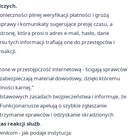
iczych.
ieczności pilnej weryfikacji płatności i grożą
sprawy i komunikaty sugerujące presję czasu, a
ronę, która prosi o adres e-mail, hasło, dane
u tych informacji trafiają one do przestępców i
sakcji.
zone w przestępczość internetową - ścigają sprawców
 zabezpieczają materiał dowodowy, dzięki któremu
ności karnej.”
dstawowych zasadach bezpieczeństwa i informuje, że
. Funkcjonariusze apelują o szybkie zgłaszanie
atrzymanie sprawców i odzyskanie skradzionych
zas reakcji służb
.
nikom - jak podaje instytucja: