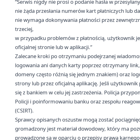
“Serwis nigdy nie prosi o podanie hasła w przesyła
nie żąda przesłania numerów kart płatniczych lub
nie wymaga dokonywania płatności przez zewnętrzne
trzeciej,
w przypadku problemów z płatnością, użytkownik j
oficjalnej stronie lub w aplikacji.”
Zalecane kroki po otrzymaniu podejrzanej wiadomości
logowania ani danych karty poprzez otrzymany link,
domeny często różnią się jednym znakiem) oraz log
strony lub przez oficjalną aplikację. Jeśli użytkown
się z bankiem w celu jej zastrzeżenia. Policja przypo
Policji i poinformowaniu banku oraz zespołu reag
(CSIRT).
Sprawcy opisanych oszustw mogą zostać pociągnięci 
gromadzony jest materiał dowodowy, który ma pozwo
prowadzone są w oparciu o przepisy prawa karnego 