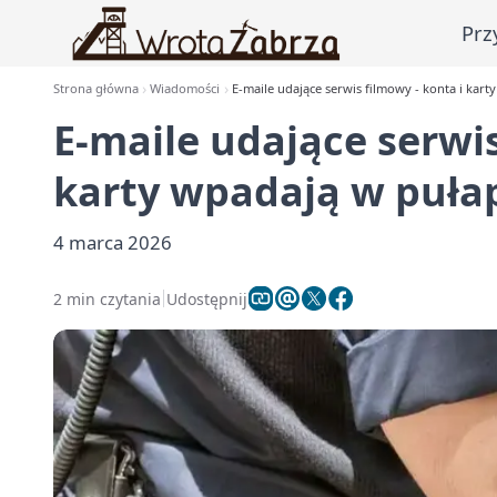
Prz
Strona główna
Wiadomości
E-maile udające serwis filmowy - konta i kar
E-maile udające serwis
karty wpadają w puła
4 marca 2026
2 min czytania
Udostępnij