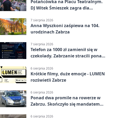
Potańcówka na Placu Teatralnym.
DJ Witek Śmieszek zagra dla
wszystkich
7 sierpnia 2026
Anna Wyszkoni zaśpiewa na 104.
urodzinach Zabrza
7 sierpnia 2026
Telefon za 1000 zł zamienił się w
czekolady. Zabrzanie stracili ponad
22 tysiące
6 sierpnia 2026
Krótkie filmy, duże emocje - LUMEN
rozświetli Zabrze
6 sierpnia 2026
Ponad dwa promile na rowerze w
Zabrzu. Skończyło się mandatem
2500 zł
6 sierpnia 2026