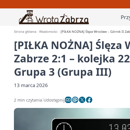
Prz
Strona główna
Wiadomości
[PIŁKA NOŻNA] Ślęza Wrocław – Górnik II Zabrze
[PIŁKA NOŻNA] Ślęza W
Zabrze 2:1 – kolejka 22
Grupa 3 (Grupa III)
13 marca 2026
2 min czytania
Udostępnij