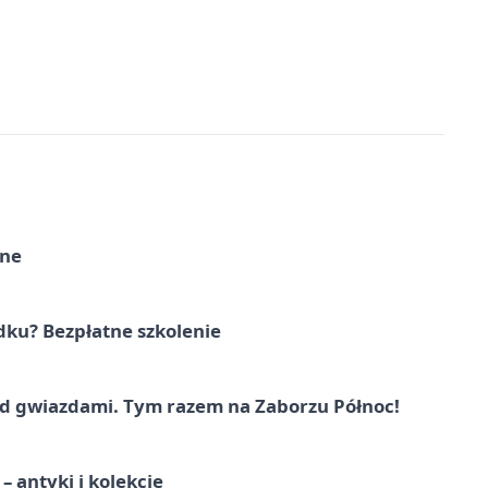
rne
dku? Bezpłatne szkolenie
 gwiazdami. Tym razem na Zaborzu Północ!
 antyki i kolekcje