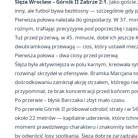
Ślęza Wrocław – Górnik II Zabrze 2:1
. Jako gości
inny, ale futbol bywa bezlitosny — szczególnie gdy
Pierwsza połowa należała do gospodarzy. W 37. min
rożnym, trafiając precyzyjnie pod poprzeczkę i zap
Tuż przed przerwą, w 45. minucie, dobił ich jeszcze 
dwubramkową przewagą — cios, który ustawił mecz
Pierwsza połowa – dwa ciosy przed przerwą
Ślęza była aktywniejsza w polu karnym, kreowała sy
rozwinąć skrzydeł w ofensywie. Bramka Marcjana 
dośrodkowaniu zamknął akcję strzałem, którego nie 
przypomniał, że brak koncentracji przed końcem po
Po przerwie – błysk Barczaka i zbyt mało czasu
Po przerwie Górnik II próbował odrobić straty i w 5
około 22 metrów — kapitalne uderzenie, które tchnęł
moment prawdziwego charakteru i znakomity technicz
by odwrócić losy spotkania. Ślęza dobrze zarządzała