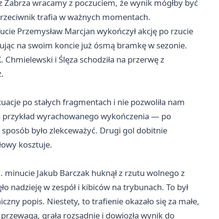
e z Zabrza wracamy z poczuciem, że wynik mógłby być
 przeciwnik trafia w ważnych momentach.
ucie Przemysław Marcjan wykończył akcję po rzucie
isując na swoim koncie już ósmą bramkę w sezonie.
K. Chmielewski i Ślęza schodziła na przerwę z
.
tuacje po stałych fragmentach i nie pozwoliła nam
to przykład wyrachowanego wykończenia — po
sposób było zlekceważyć. Drugi gol dobitnie
łowy kosztuje.
6. minucie Jakub Barczak huknął z rzutu wolnego z
o nadzieję w zespół i kibiców na trybunach. To był
ny popis. Niestety, to trafienie okazało się za małe,
 przewagą, grała rozsądnie i dowiozła wynik do