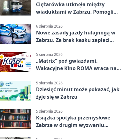
Ciężarówka utknęła między
wiaduktami w Zabrzu. Pomogli
policjanci
6 sierpnia 2026
Nowe zasady jazdy hulajnogą w
Zabrzu. Za brak kasku zapłaci
rodzic
5 sierpnia 2026
„Matrix” pod gwiazdami.
Wakacyjne Kino ROMA wraca na
Zaborze Północ
5 sierpnia 2026
Dziesięć minut może pokazać, jak
żyje się w Zabrzu
5 sierpnia 2026
Książka spotyka przemysłowe
Zabrze w drugim wyzwaniu
czytelniczym