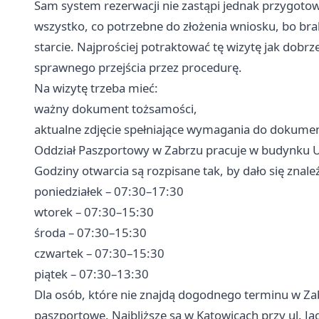
Sam system rezerwacji nie zastąpi jednak przygotow
wszystko, co potrzebne do złożenia wniosku, bo b
starcie. Najprościej potraktować tę wizytę jak dob
sprawnego przejścia przez procedurę.
Na wizytę trzeba mieć:
ważny dokument tożsamości,
aktualne zdjęcie spełniające wymagania do dokum
Oddział Paszportowy w Zabrzu pracuje w budynku Urz
Godziny otwarcia są rozpisane tak, by dało się znal
poniedziałek – 07:30–17:30
wtorek – 07:30–15:30
środa – 07:30–15:30
czwartek – 07:30–15:30
piątek – 07:30–13:30
Dla osób, które nie znajdą dogodnego terminu w Zabr
paszportowe. Najbliższe są w Katowicach przy ul. Jag