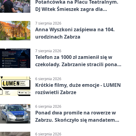
Potańcówka na Placu Teatralnym.
DJ Witek Śmieszek zagra dla
wszystkich
7 sierpnia 2026
Anna Wyszkoni zaśpiewa na 104.
urodzinach Zabrza
7 sierpnia 2026
Telefon za 1000 zł zamienił się w
czekolady. Zabrzanie stracili ponad
22 tysiące
6 sierpnia 2026
Krótkie filmy, duże emocje - LUMEN
rozświetli Zabrze
6 sierpnia 2026
Ponad dwa promile na rowerze w
Zabrzu. Skończyło się mandatem
2500 zł
6 sierpnia 2026