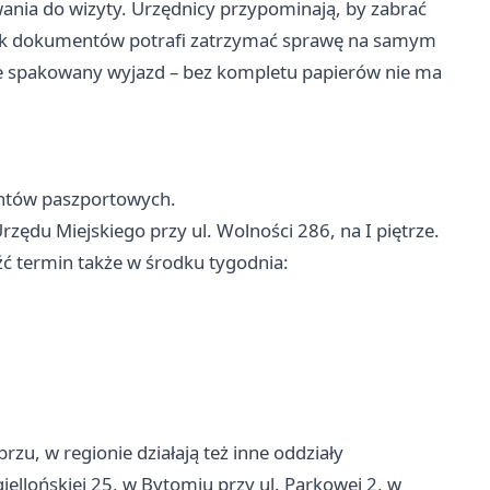
ania do wizyty. Urzędnicy przypominają, by zabrać
rak dokumentów potrafi zatrzymać sprawę na samym
rze spakowany wyjazd – bez kompletu papierów nie ma
entów paszportowych.
ędu Miejskiego przy ul. Wolności 286, na I piętrze.
eźć termin także w środku tygodnia:
zu, w regionie działają też inne oddziały
iellońskiej 25, w
Bytomiu
przy ul. Parkowej 2, w