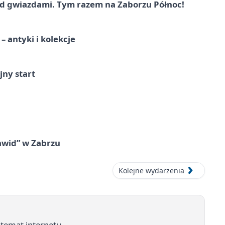
 gwiazdami. Tym razem na Zaborzu Północ!
 antyki i kolekcje
jny start
awid” w Zabrzu
Kolejne wydarzenia
ł temat internetu