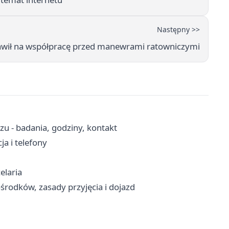
Następny >>
awił na współpracę przed manewrami ratowniczymi
u - badania, godziny, kontakt
a i telefony
elaria
odków, zasady przyjęcia i dojazd