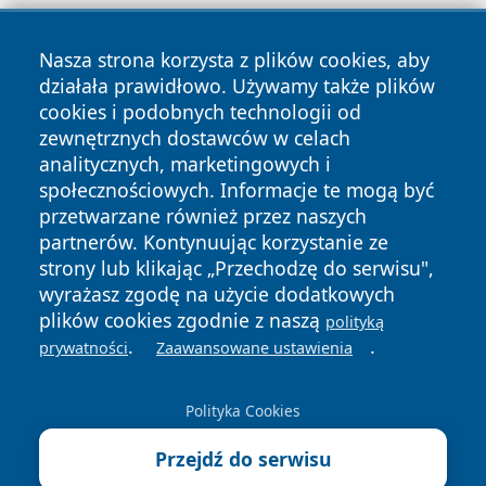
Nasza strona korzysta z plików cookies, aby
działała prawidłowo. Używamy także plików
cookies i podobnych technologii od
zewnętrznych dostawców w celach
Copyright © 2026 wrotazabrza.pl Wszystkie prawa
analitycznych, marketingowych i
zastrzeżone.
społecznościowych. Informacje te mogą być
przetwarzane również przez naszych
partnerów. Kontynuując korzystanie ze
Polityka
Polityka
News
Autorzy
strony lub klikając „Przechodzę do serwisu",
Prywatności
Cookies
wyrażasz zgodę na użycie dodatkowych
plików cookies zgodnie z naszą
polityką
.
.
prywatności
Zaawansowane ustawienia
Polityka Cookies
Przejdź do serwisu