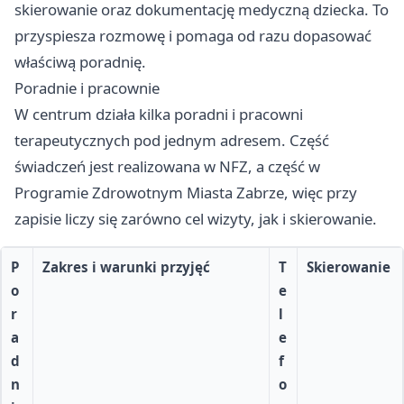
skierowanie oraz dokumentację medyczną dziecka. To
przyspiesza rozmowę i pomaga od razu dopasować
właściwą poradnię.
Poradnie i pracownie
W centrum działa kilka poradni i pracowni
terapeutycznych pod jednym adresem. Część
świadczeń jest realizowana w NFZ, a część w
Programie Zdrowotnym Miasta Zabrze, więc przy
zapisie liczy się zarówno cel wizyty, jak i skierowanie.
P
Zakres i warunki przyjęć
T
Skierowanie
o
e
r
l
a
e
d
f
n
o