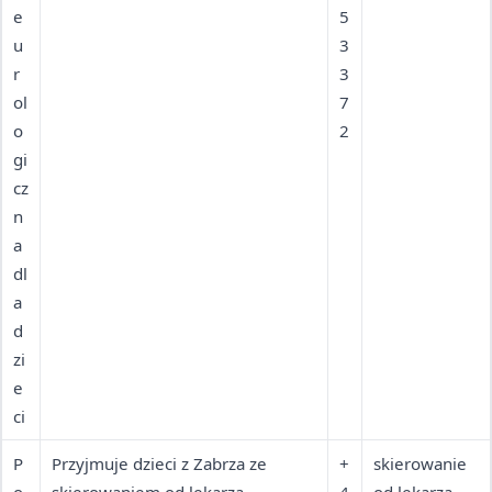
e
5
u
3
r
3
ol
7
o
2
gi
cz
n
a
dl
a
d
zi
e
ci
P
Przyjmuje dzieci z Zabrza ze
+
skierowanie