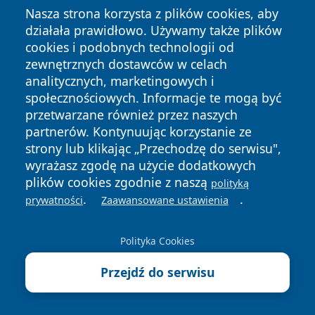
godziny i cennik
Nasza strona korzysta z plików cookies, aby
działała prawidłowo. Używamy także plików
cookies i podobnych technologii od
Następny >>
zewnętrznych dostawców w celach
Zabrzańskie Przedsiębiorstwo Wodociągów i
analitycznych, marketingowych i
Kanalizacji - kontakt, godziny, awarie i opłaty
społecznościowych. Informacje te mogą być
przetwarzane również przez naszych
partnerów. Kontynuując korzystanie ze
strony lub klikając „Przechodzę do serwisu",
wyrażasz zgodę na użycie dodatkowych
Przydatne dane teleadresowe
plików cookies zgodnie z naszą
polityką
Instytut Technologii Paliw i Energii w Zabrzu - kontakt,
.
.
prywatności
Zaawansowane ustawienia
laboratoria, oferta dla biznesu
Parafia Matki Boskiej Różańcowej w Zabrzu-
Polityka Cookies
Grzybowicach - kontakt i historia
Przejdź do serwisu
Miejski Ośrodek Sportu i Rekreacji w Zabrze - kontakt,
godziny, rezerwacje obiektów