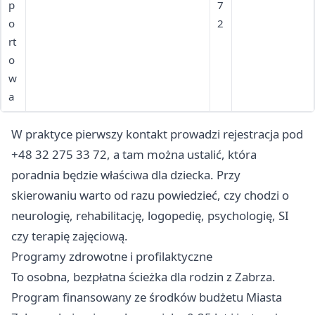
p
7
o
2
rt
o
w
a
W praktyce pierwszy kontakt prowadzi rejestracja pod
+48 32 275 33 72, a tam można ustalić, która
poradnia będzie właściwa dla dziecka. Przy
skierowaniu warto od razu powiedzieć, czy chodzi o
neurologię, rehabilitację, logopedię, psychologię, SI
czy terapię zajęciową.
Programy zdrowotne i profilaktyczne
To osobna, bezpłatna ścieżka dla rodzin z Zabrza.
Program finansowany ze środków budżetu Miasta