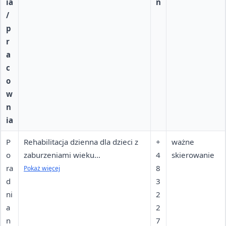
ia
n
/
p
r
a
c
o
w
n
ia
P
Rehabilitacja dzienna dla dzieci z
+
ważne
o
zaburzeniami wieku
4
skierowanie
ra
rozwojowego; kontrakt z NFZ. W
8
Pokaż więcej
d
poradni przyjmuje specjalista
3
ni
pediatrii i neurologii dziecięcej.
2
a
2
n
7