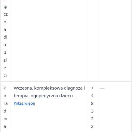
gi
cz
n
a
dl
a
d
zi
e
ci
P
Wczesna, kompleksowa diagnoza i
+
—
o
terapia logopedyczna dzieci i
4
ra
młodzieży od wieku
8
Pokaż więcej
d
niemowlęcego do 18 lat;
3
ni
obejmuje korekcję dysfunkcji
2
a
oralnych, stymulację
2