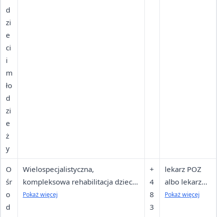
d
zi
e
ci
i
m
ło
d
zi
e
ż
y
O
Wielospecjalistyczna,
+
lekarz POZ
śr
kompleksowa rehabilitacja dzieci
4
albo lekarz
o
zagrożonych nieprawidłowym
8
neonatologii,
Pokaż więcej
Pokaż więcej
d
rozwojem psychomotorycznym, z
3
rehabilitacji,