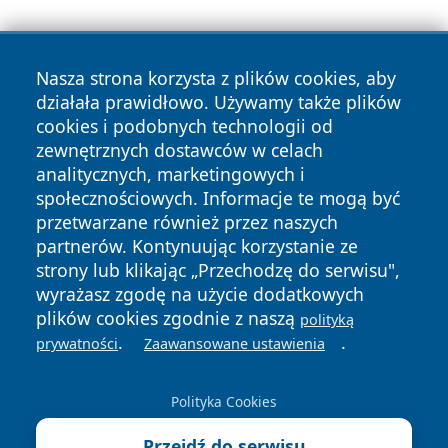
Nasza strona korzysta z plików cookies, aby
działała prawidłowo. Używamy także plików
cookies i podobnych technologii od
zewnętrznych dostawców w celach
Copyright © 2026 wrotazabrza.pl Wszystkie prawa
analitycznych, marketingowych i
zastrzeżone.
społecznościowych. Informacje te mogą być
przetwarzane również przez naszych
partnerów. Kontynuując korzystanie ze
Polityka
Polityka
News
Autorzy
strony lub klikając „Przechodzę do serwisu",
Prywatności
Cookies
wyrażasz zgodę na użycie dodatkowych
plików cookies zgodnie z naszą
polityką
.
.
prywatności
Zaawansowane ustawienia
Polityka Cookies
Przejdź do serwisu