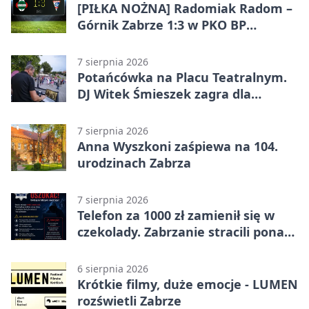
[PIŁKA NOŻNA] Radomiak Radom –
Górnik Zabrze 1:3 w PKO BP
Ekstraklasie – debiut Peter
Federico dał zabrzanom zwycięstwo
7 sierpnia 2026
Potańcówka na Placu Teatralnym.
DJ Witek Śmieszek zagra dla
wszystkich
7 sierpnia 2026
Anna Wyszkoni zaśpiewa na 104.
urodzinach Zabrza
7 sierpnia 2026
Telefon za 1000 zł zamienił się w
czekolady. Zabrzanie stracili ponad
22 tysiące
6 sierpnia 2026
Krótkie filmy, duże emocje - LUMEN
rozświetli Zabrze