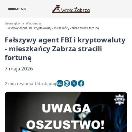
MENU
Strona główna
Wiadomości
Fałszywy agent FBI i kryptowaluty - mieszkańcy Zabrza stracili fortunę
Fałszywy agent FBI i kryptowaluty
- mieszkańcy Zabrza stracili
fortunę
7 maja 2026
2 min czytania
Udostępnij