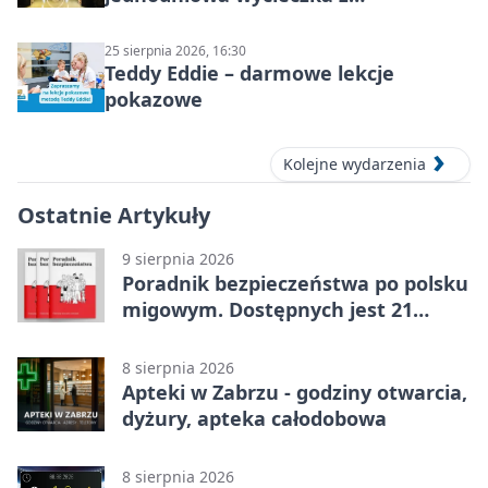
podziemnym spływem i zwiedzaniem
miasta
25 sierpnia 2026, 16:30
Teddy Eddie – darmowe lekcje
pokazowe
Kolejne wydarzenia
Ostatnie Artykuły
9 sierpnia 2026
Poradnik bezpieczeństwa po polsku
migowym. Dostępnych jest 21
filmów
8 sierpnia 2026
Apteki w Zabrzu - godziny otwarcia,
dyżury, apteka całodobowa
8 sierpnia 2026