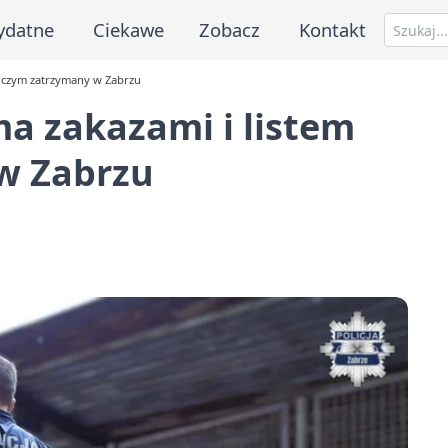
ydatne
Ciekawe
Zobacz
Kontakt
ończym zatrzymany w Zabrzu
ma zakazami i listem
w Zabrzu