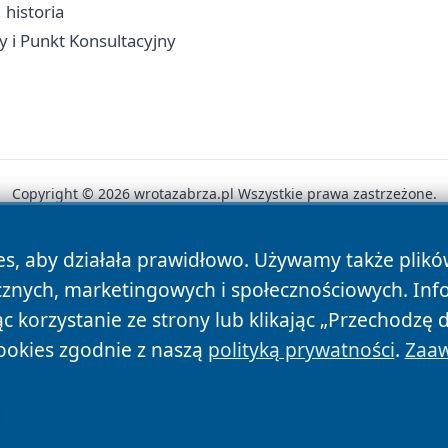
 historia
y i Punkt Konsultacyjny
Copyright © 2026 wrotazabrza.pl Wszystkie prawa zastrzeżone.
es, aby działała prawidłowo. Używamy także plik
News
Autorzy
Polityka Prywatności
Polityka Cookie
cznych, marketingowych i społecznościowych. Inf
 korzystanie ze strony lub klikając „Przechodzę 
ookies zgodnie z naszą
polityką prywatności
.
Zaaw