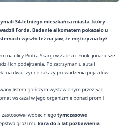
trzymali 34-letniego mieszkańca miasta, który
dził Forda. Badanie alkomatem pokazało u
stemach wyszło też na jaw, że mężczyzna był
 na ulicy Piotra Skargi w Zabrzu. Funkcjonariusze
ził ich podejrzenia. Po zatrzymaniu auta i
atek ma dwa czynne zakazy prowadzenia pojazdów
zukiwany listem gończym wystawionym przez Sąd
komat wskazał w jego organizmie ponad promil
u zastosował wobec niego
tymczasowe
tępstwa grozi mu
kara do 5 lat pozbawienia