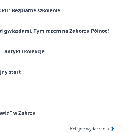
dku? Bezpłatne szkolenie
 gwiazdami. Tym razem na Zaborzu Północ!
 antyki i kolekcje
jny start
awid” w Zabrzu
Kolejne wydarzenia