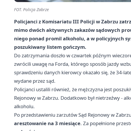
FOT. Policja Zabrze
Policjanci z Komisariatu III Policji w Zabrzu za
mimo dwóch aktywnych zakazów sądowych prowa
niego ponad promil alkoholu, a w policyjnych sy
poszukiwany listem gończym.
Do zatrzymania doszło w czwartek późnym wieczorem
zwrócili uwagę na Forda, którego sposób jazdy wzbud
sprawdzeniu danych kierowcy okazało się, że 34-l
wydane przez sąd.
Policjanci ustalili również, że mężczyzna jest pos
Rejonowy w Zabrzu. Dodatkowo był nietrzeźwy - al
alkoholu.
Po przedstawieniu zarzutów Sąd Rejonowy w Zabrz
aresztowanie na 3 miesiące
. Za popełnione przes