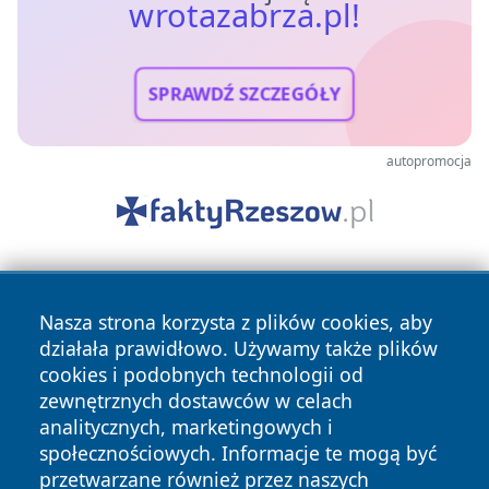
wrotazabrza.pl!
SPRAWDŹ SZCZEGÓŁY
autopromocja
Nasza strona korzysta z plików cookies, aby
działała prawidłowo. Używamy także plików
cookies i podobnych technologii od
zewnętrznych dostawców w celach
Copyright © 2026 wrotazabrza.pl Wszystkie prawa
analitycznych, marketingowych i
zastrzeżone.
społecznościowych. Informacje te mogą być
przetwarzane również przez naszych