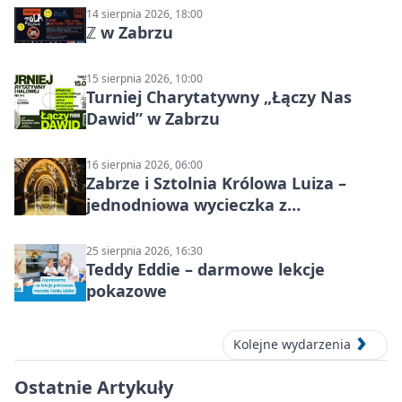
14 sierpnia 2026, 18:00
ℤ w Zabrzu
15 sierpnia 2026, 10:00
Turniej Charytatywny „Łączy Nas
Dawid” w Zabrzu
16 sierpnia 2026, 06:00
Zabrze i Sztolnia Królowa Luiza –
jednodniowa wycieczka z
podziemnym spływem i zwiedzaniem
miasta
25 sierpnia 2026, 16:30
Teddy Eddie – darmowe lekcje
pokazowe
Kolejne wydarzenia
Ostatnie Artykuły