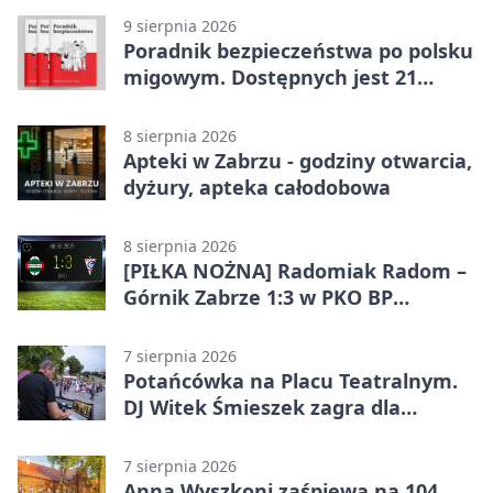
9 sierpnia 2026
Poradnik bezpieczeństwa po polsku
migowym. Dostępnych jest 21
filmów
8 sierpnia 2026
Apteki w Zabrzu - godziny otwarcia,
dyżury, apteka całodobowa
8 sierpnia 2026
[PIŁKA NOŻNA] Radomiak Radom –
Górnik Zabrze 1:3 w PKO BP
Ekstraklasie – debiut Peter
Federico dał zabrzanom zwycięstwo
7 sierpnia 2026
Potańcówka na Placu Teatralnym.
DJ Witek Śmieszek zagra dla
wszystkich
7 sierpnia 2026
Anna Wyszkoni zaśpiewa na 104.