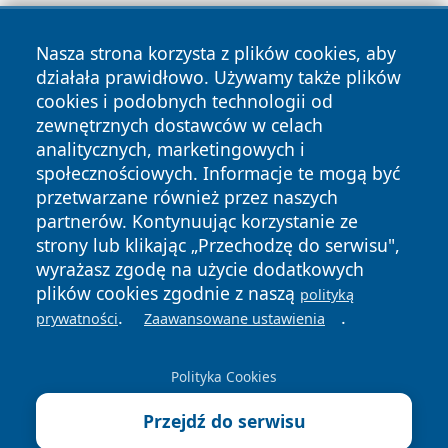
Nasza strona korzysta z plików cookies, aby
działała prawidłowo. Używamy także plików
cookies i podobnych technologii od
zewnętrznych dostawców w celach
Copyright © 2026 wrotazabrza.pl Wszystkie prawa
analitycznych, marketingowych i
zastrzeżone.
społecznościowych. Informacje te mogą być
przetwarzane również przez naszych
partnerów. Kontynuując korzystanie ze
Polityka
Polityka
News
Autorzy
strony lub klikając „Przechodzę do serwisu",
Prywatności
Cookies
wyrażasz zgodę na użycie dodatkowych
plików cookies zgodnie z naszą
polityką
.
.
prywatności
Zaawansowane ustawienia
Polityka Cookies
Przejdź do serwisu