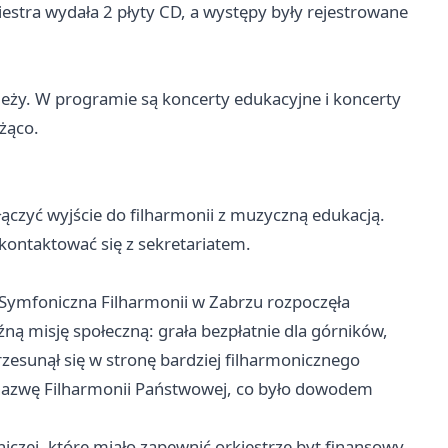
iestra wydała 2 płyty CD, a występy były rejestrowane
zieży. W programie są koncerty edukacyjne i koncerty
eżąco.
ołączyć wyjście do filharmonii z muzyczną edukacją.
 skontaktować się z sekretariatem.
a Symfoniczna Filharmonii w Zabrzu rozpoczęła
źną misję społeczną: grała bezpłatnie dla górników,
rzesunął się w stronę bardziej filharmonicznego
 nazwę Filharmonii Państwowej, co było dowodem
czej, które miało zapewnić orkiestrze byt finansowy