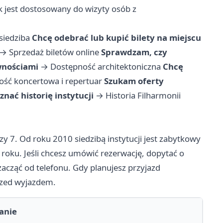
k jest dostosowany do wizyty osób z
 siedziba
Chcę odebrać lub kupić bilety na miejscu
→
Sprzedaż biletów online
Sprawdzam, czy
wnościami
→
Dostępność architektoniczna
Chcę
ność koncertowa i repertuar
Szukam oferty
nać historię instytucji
→
Historia Filharmonii
zy 7. Od roku 2010 siedzibą instytucji jest zabytkowy
oku. Jeśli chcesz umówić rezerwację, dopytać o
 zacząć od telefonu. Gdy planujesz przyjazd
rzed wyjazdem.
anie