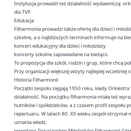
Instytucja prowadzi też działalność wydawniczą: ork
dla TVP.
Edukacja
Filharmonia prowadzi także ofertę dla dzieci i młod
szkolne, a o najbliższych terminach informuje na bi
koncert edukacyjny dla dzieci i młodzieży
koncerty szkolne zapowiadane na bieżąco
To propozycja dla szkół, rodzin i grup, które chcą p
Przy organizacji większej wizyty najlepiej wcześniej
Historia Filharmonii
Początki zespołu sięgają 1950 roku, kiedy Orkiestr
działalność. Na początku filharmonia miała też wyra
hutników i spółdzielców, a z czasem profil zespołu p
repertuaru. W latach 80. XX wieku zespół otrzymał
uznania władz.
powołano Towarzystwo Miłośników Filharmonii Górni