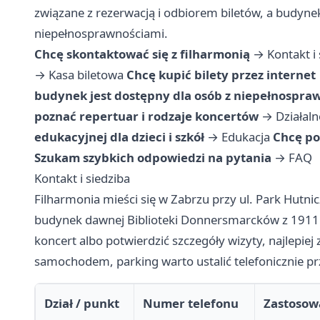
związane z rezerwacją i odbiorem biletów, a budyne
niepełnosprawnościami.
Chcę skontaktować się z filharmonią
→
Kontakt i
→
Kasa biletowa
Chcę kupić bilety przez internet
budynek jest dostępny dla osób z niepełnospra
poznać repertuar i rodzaje koncertów
→
Działal
edukacyjnej dla dzieci i szkół
→
Edukacja
Chcę poz
Szukam szybkich odpowiedzi na pytania
→
FAQ
Kontakt i siedziba
Filharmonia mieści się w Zabrzu przy ul. Park Hutnic
budynek dawnej Biblioteki Donnersmarcków z 1911 r
koncert albo potwierdzić szczegóły wizyty, najlepiej
samochodem, parking warto ustalić telefonicznie p
Dział / punkt
Numer telefonu
Zastosow