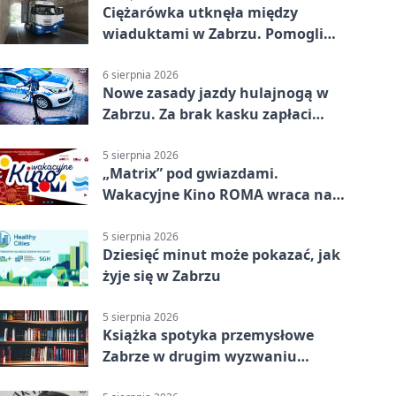
Ciężarówka utknęła między
wiaduktami w Zabrzu. Pomogli
policjanci
6 sierpnia 2026
Nowe zasady jazdy hulajnogą w
Zabrzu. Za brak kasku zapłaci
rodzic
5 sierpnia 2026
„Matrix” pod gwiazdami.
Wakacyjne Kino ROMA wraca na
Zaborze Północ
5 sierpnia 2026
Dziesięć minut może pokazać, jak
żyje się w Zabrzu
5 sierpnia 2026
Książka spotyka przemysłowe
Zabrze w drugim wyzwaniu
czytelniczym