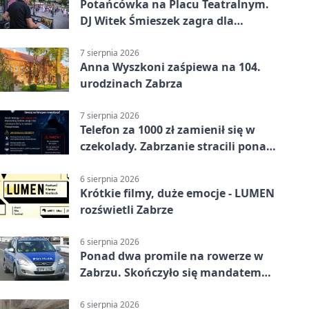
Potańcówka na Placu Teatralnym.
DJ Witek Śmieszek zagra dla
wszystkich
7 sierpnia 2026
Anna Wyszkoni zaśpiewa na 104.
urodzinach Zabrza
7 sierpnia 2026
Telefon za 1000 zł zamienił się w
czekolady. Zabrzanie stracili ponad
22 tysiące
6 sierpnia 2026
Krótkie filmy, duże emocje - LUMEN
rozświetli Zabrze
6 sierpnia 2026
Ponad dwa promile na rowerze w
Zabrzu. Skończyło się mandatem
2500 zł
6 sierpnia 2026