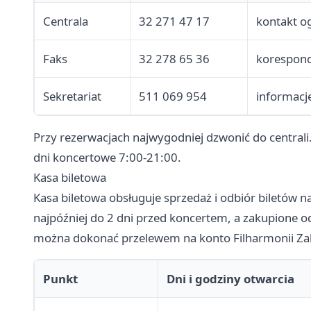
Centrala
32 271 47 17
kontakt o
Faks
32 278 65 36
korespond
Sekretariat
511 069 954
informacj
Przy rezerwacjach najwygodniej dzwonić do centrali.
dni koncertowe 7:00-21:00.
Kasa biletowa
Kasa biletowa obsługuje sprzedaż i odbiór biletów 
najpóźniej do 2 dni przed koncertem, a zakupione o
można dokonać przelewem na konto Filharmonii Zab
Punkt
Dni i godziny otwarcia