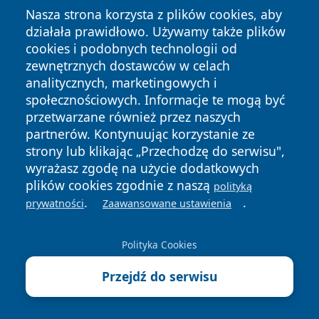
Nasza strona korzysta z plików cookies, aby
działała prawidłowo. Używamy także plików
cookies i podobnych technologii od
zewnętrznych dostawców w celach
Copyright © 2026 wrotazabrza.pl Wszystkie prawa
analitycznych, marketingowych i
zastrzeżone.
społecznościowych. Informacje te mogą być
przetwarzane również przez naszych
partnerów. Kontynuując korzystanie ze
Polityka
Polityka
News
Autorzy
strony lub klikając „Przechodzę do serwisu",
Prywatności
Cookies
wyrażasz zgodę na użycie dodatkowych
plików cookies zgodnie z naszą
polityką
.
.
prywatności
Zaawansowane ustawienia
Polityka Cookies
Przejdź do serwisu