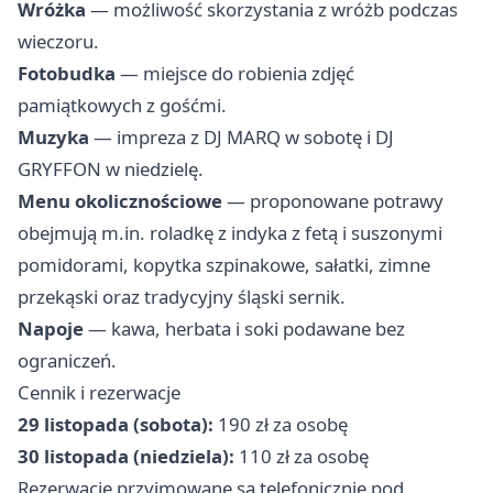
Wróżka
— możliwość skorzystania z wróżb podczas
wieczoru.
Fotobudka
— miejsce do robienia zdjęć
pamiątkowych z gośćmi.
Muzyka
— impreza z DJ MARQ w sobotę i DJ
GRYFFON w niedzielę.
Menu okolicznościowe
— proponowane potrawy
obejmują m.in. roladkę z indyka z fetą i suszonymi
pomidorami, kopytka szpinakowe, sałatki, zimne
przekąski oraz tradycyjny śląski sernik.
Napoje
— kawa, herbata i soki podawane bez
ograniczeń.
Cennik i rezerwacje
29 listopada (sobota):
190 zł za osobę
30 listopada (niedziela):
110 zł za osobę
Rezerwacje przyjmowane są telefonicznie pod