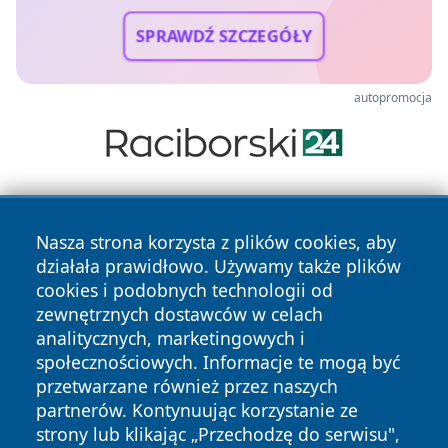
SPRAWDŹ SZCZEGÓŁY
autopromocja
Nasza strona korzysta z plików cookies, aby
działała prawidłowo. Używamy także plików
cookies i podobnych technologii od
zewnętrznych dostawców w celach
Copyright © 2026 wrotazabrza.pl Wszystkie prawa
analitycznych, marketingowych i
zastrzeżone.
społecznościowych. Informacje te mogą być
przetwarzane również przez naszych
partnerów. Kontynuując korzystanie ze
Polityka
Polityka
News
Autorzy
strony lub klikając „Przechodzę do serwisu",
Prywatności
Cookies