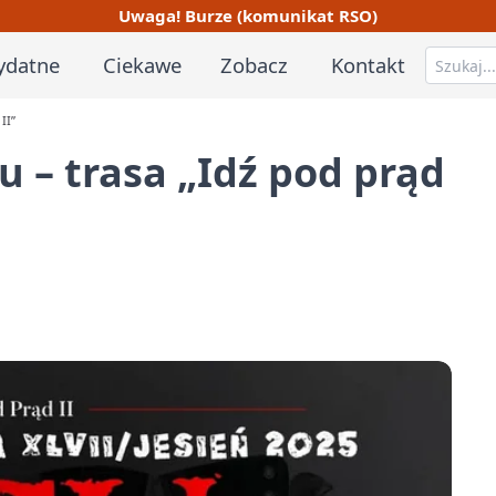
Uwaga! Burze (komunikat RSO)
ydatne
Ciekawe
Zobacz
Kontakt
II”
 – trasa „Idź pod prąd