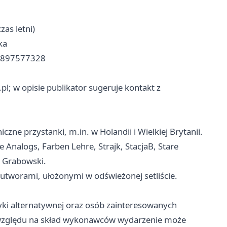
as letni)
ka
7897577328
pl; w opisie publikator sugeruje kontakt z
zne przystanki, m.in. w Holandii i Wielkiej Brytanii.
he Analogs, Farben Lehre, Strajk, StacjaB, Stare
k Grabowski.
utworami, ułożonymi w odświeżonej setliście.
yki alternatywnej oraz osób zainteresowanych
e względu na skład wykonawców wydarzenie może