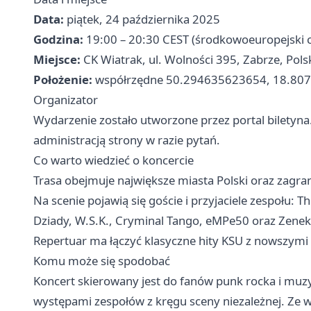
Data:
piątek, 24 października 2025
Godzina:
19:00 – 20:30 CEST (środkowoeuropejski cz
Miejsce:
CK Wiatrak, ul. Wolności 395, Zabrze, Pols
Położenie:
współrzędne 50.294635623654, 18.80
Organizator
Wydarzenie zostało utworzone przez portal biletyna.
administracją strony w razie pytań.
Co warto wiedzieć o koncercie
Trasa obejmuje największe miasta Polski oraz zagranic
Na scenie pojawią się goście i przyjaciele zespołu: T
Dziady, W.S.K., Cryminal Tango, eMPe50 oraz Zene
Repertuar ma łączyć klasyczne hity KSU z nowszymi 
Komu może się spodobać
Koncert skierowany jest do fanów punk rocka i muz
występami zespołów z kręgu sceny niezależnej. Z