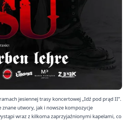
mach jesiennej trasy koncertowej „Idź pod prąd II”.
e znane utwory, jak i nowsze kompozycje
stąpi wraz z kilkoma zaprzyjaźnionymi kapelami, co