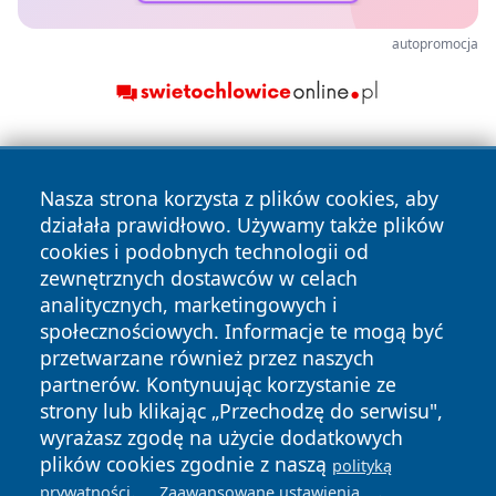
autopromocja
Nasza strona korzysta z plików cookies, aby
działała prawidłowo. Używamy także plików
cookies i podobnych technologii od
zewnętrznych dostawców w celach
Copyright © 2026 wrotazabrza.pl Wszystkie prawa
analitycznych, marketingowych i
zastrzeżone.
społecznościowych. Informacje te mogą być
przetwarzane również przez naszych
partnerów. Kontynuując korzystanie ze
Polityka
Polityka
News
Autorzy
strony lub klikając „Przechodzę do serwisu",
Prywatności
Cookies
wyrażasz zgodę na użycie dodatkowych
plików cookies zgodnie z naszą
polityką
.
.
prywatności
Zaawansowane ustawienia