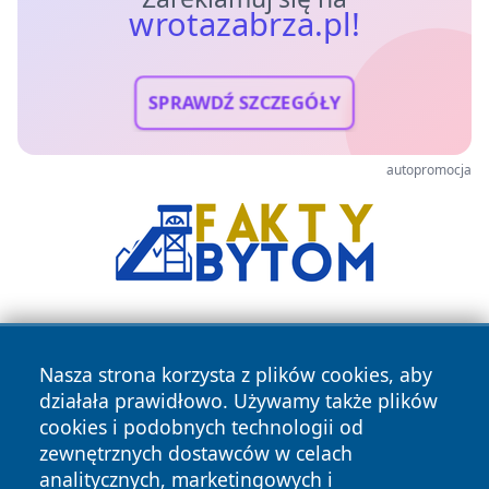
wrotazabrza.pl!
SPRAWDŹ SZCZEGÓŁY
autopromocja
Nasza strona korzysta z plików cookies, aby
działała prawidłowo. Używamy także plików
cookies i podobnych technologii od
zewnętrznych dostawców w celach
Copyright © 2026 wrotazabrza.pl Wszystkie prawa
analitycznych, marketingowych i
zastrzeżone.