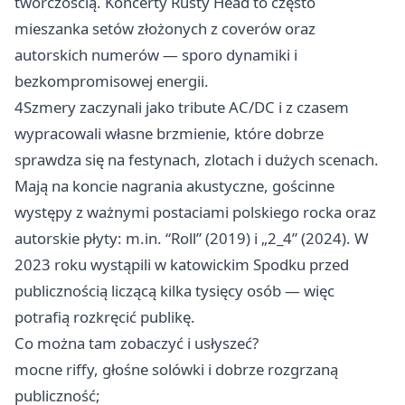
twórczością. Koncerty Rusty Head to często
mieszanka setów złożonych z coverów oraz
autorskich numerów — sporo dynamiki i
bezkompromisowej energii.
4Szmery zaczynali jako tribute AC/DC i z czasem
wypracowali własne brzmienie, które dobrze
sprawdza się na festynach, zlotach i dużych scenach.
Mają na koncie nagrania akustyczne, gościnne
występy z ważnymi postaciami polskiego rocka oraz
autorskie płyty: m.in. “Roll” (2019) i „2_4” (2024). W
2023 roku wystąpili w katowickim Spodku przed
publicznością liczącą kilka tysięcy osób — więc
potrafią rozkręcić publikę.
Co można tam zobaczyć i usłyszeć?
mocne riffy, głośne solówki i dobrze rozgrzaną
publiczność;