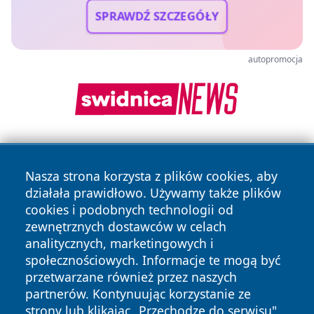
SPRAWDŹ SZCZEGÓŁY
autopromocja
Nasza strona korzysta z plików cookies, aby
działała prawidłowo. Używamy także plików
cookies i podobnych technologii od
zewnętrznych dostawców w celach
Copyright © 2026 wrotazabrza.pl Wszystkie prawa
analitycznych, marketingowych i
zastrzeżone.
społecznościowych. Informacje te mogą być
przetwarzane również przez naszych
partnerów. Kontynuując korzystanie ze
Polityka
Polityka
News
Autorzy
strony lub klikając „Przechodzę do serwisu",
Prywatności
Cookies