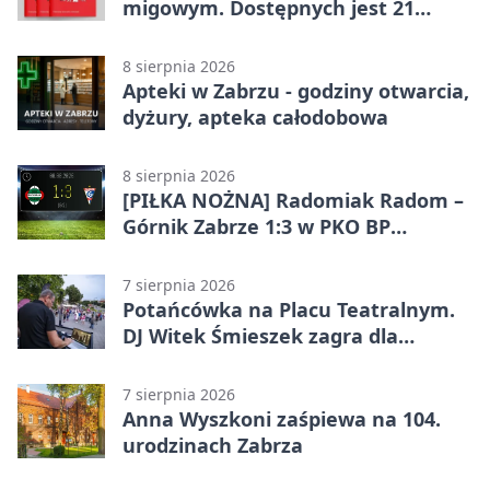
migowym. Dostępnych jest 21
filmów
8 sierpnia 2026
Apteki w Zabrzu - godziny otwarcia,
dyżury, apteka całodobowa
8 sierpnia 2026
[PIŁKA NOŻNA] Radomiak Radom –
Górnik Zabrze 1:3 w PKO BP
Ekstraklasie – debiut Peter
Federico dał zabrzanom zwycięstwo
7 sierpnia 2026
Potańcówka na Placu Teatralnym.
DJ Witek Śmieszek zagra dla
wszystkich
7 sierpnia 2026
Anna Wyszkoni zaśpiewa na 104.
urodzinach Zabrza