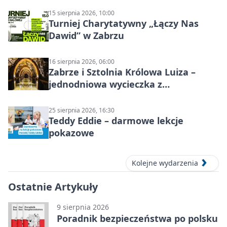
15 sierpnia 2026, 10:00
Turniej Charytatywny „Łączy Nas
Dawid” w Zabrzu
16 sierpnia 2026, 06:00
Zabrze i Sztolnia Królowa Luiza –
jednodniowa wycieczka z
podziemnym spływem i zwiedzaniem
miasta
25 sierpnia 2026, 16:30
Teddy Eddie – darmowe lekcje
pokazowe
Kolejne wydarzenia
Ostatnie Artykuły
9 sierpnia 2026
Poradnik bezpieczeństwa po polsku