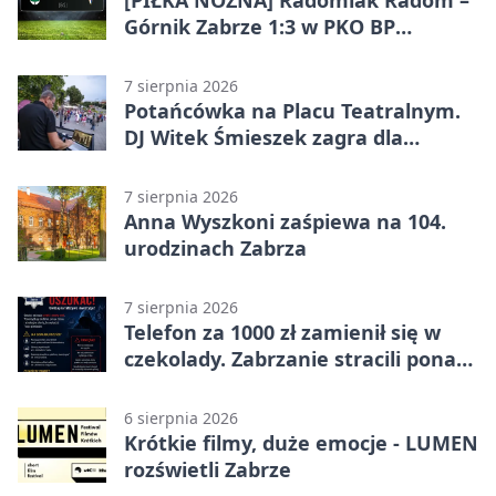
[PIŁKA NOŻNA] Radomiak Radom –
Górnik Zabrze 1:3 w PKO BP
Ekstraklasie – debiut Peter
Federico dał zabrzanom zwycięstwo
7 sierpnia 2026
Potańcówka na Placu Teatralnym.
DJ Witek Śmieszek zagra dla
wszystkich
7 sierpnia 2026
Anna Wyszkoni zaśpiewa na 104.
urodzinach Zabrza
7 sierpnia 2026
Telefon za 1000 zł zamienił się w
czekolady. Zabrzanie stracili ponad
22 tysiące
6 sierpnia 2026
Krótkie filmy, duże emocje - LUMEN
rozświetli Zabrze