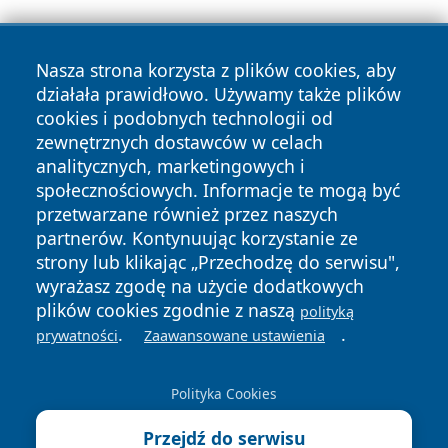
Nasza strona korzysta z plików cookies, aby
działała prawidłowo. Używamy także plików
cookies i podobnych technologii od
zewnętrznych dostawców w celach
Copyright © 2026 wrotazabrza.pl Wszystkie prawa
analitycznych, marketingowych i
zastrzeżone.
społecznościowych. Informacje te mogą być
przetwarzane również przez naszych
partnerów. Kontynuując korzystanie ze
Polityka
Polityka
News
Autorzy
strony lub klikając „Przechodzę do serwisu",
Prywatności
Cookies
wyrażasz zgodę na użycie dodatkowych
plików cookies zgodnie z naszą
polityką
.
.
prywatności
Zaawansowane ustawienia
Polityka Cookies
Przejdź do serwisu