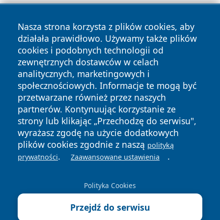
Nasza strona korzysta z plików cookies, aby
działała prawidłowo. Używamy także plików
cookies i podobnych technologii od
zewnętrznych dostawców w celach
Copyright © 2026 wrotazabrza.pl Wszystkie prawa
analitycznych, marketingowych i
zastrzeżone.
społecznościowych. Informacje te mogą być
przetwarzane również przez naszych
partnerów. Kontynuując korzystanie ze
Polityka
Polityka
News
Autorzy
strony lub klikając „Przechodzę do serwisu",
Prywatności
Cookies
wyrażasz zgodę na użycie dodatkowych
plików cookies zgodnie z naszą
polityką
.
.
prywatności
Zaawansowane ustawienia
Polityka Cookies
Przejdź do serwisu