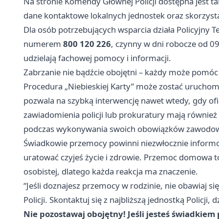
Na stronie Komendy Głównej Policji dostępna jest ta
dane kontaktowe lokalnych jednostek oraz skorzysta
Dla osób potrzebujących wsparcia działa Policyjny T
numerem
800 120 226
, czynny w dni robocze od 0
udzielają fachowej pomocy i informacji.
Zabrzanie nie bądźcie obojętni – każdy może pomó
Procedura „Niebieskiej Karty” może zostać uruchom
pozwala na szybką interwencję nawet wtedy, gdy ofi
zawiadomienia policji lub prokuratury mają równie
podczas wykonywania swoich obowiązków zawodow
Świadkowie przemocy powinni niezwłocznie informo
uratować czyjeś życie i zdrowie. Przemoc domowa t
osobistej, dlatego każda reakcja ma znaczenie.
“Jeśli doznajesz przemocy w rodzinie, nie obawiaj 
Policji. Skontaktuj się z najbliższą jednostką Polic
Nie pozostawaj obojętny! Jeśli jesteś świadki