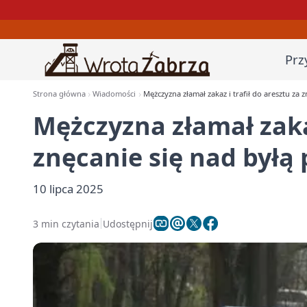
Prz
Strona główna
Wiadomości
Mężczyzna złamał zakaz i trafił do aresztu za 
Mężczyzna złamał zakaz
znęcanie się nad byłą
10 lipca 2025
3 min czytania
Udostępnij