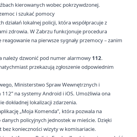
roźbach kierowanych wobec pokrzywdzonej.
rzemoc i szukać pomocy
ziałań lokalnej policji, która współpracuje z
bami zdrowia. W Zabrzu funkcjonuje procedura
bkie reagowanie na pierwsze sygnały przemocy – zanim
wia należy dzwonić pod numer alarmowy
112
.
atychmiast przekazują zgłoszenie odpowiednim
owego, Ministerstwo Spraw Wewnętrznych i
rm 112” na systemy Android i iOS. Umożliwia ona
e dokładnej lokalizacji zdarzenia.
plikację „Moja Komenda”, która pozwala na
 danych policyjnych jednostek w mieście. Dzięki
bez konieczności wizyty w komisariacie.