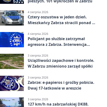
pieszych. 101 wykroczeń w Zabrzu
4 sierpnia 2026
Cztery oszustwa w jeden dzień.
Mieszkańcy Zabrza stracili ponad 6
tys. zł
4 sierpnia 2026
Policjant po służbie zatrzymał
agresora z Zabrza. Interwencja
zakończyła się aresztem
3 sierpnia 2026
Uciążliwości zapachowe i kontrole.
W Zabrzu zmieniono zarząd spółki
3 sierpnia 2026
Zabrze: e-papieros i groźby pobicia.
Dwaj 17-latkowie w areszcie
3 sierpnia 2026
127 km/h na zabrzańskiej DK88.