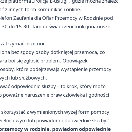
kże platforma „Policja E-usługi”, gdzie można znaleźć
ć z innych form komunikacji online.
elefon Zaufania dla Ofiar Przemocy w Rodzinie pod
9:30 do 15:30. Tam doświadczeni funkcjonariusze
c zatrzymać przemoc
iona bez zgody osoby dotkniętej przemocą, co
ara boi się zgłosić problem. Obowiązek
ż osoby, które podejrzewają wystąpienie przemocy
ych lub służbowych.
wać odpowiednie służby – to krok, który może
o poważne naruszenie praw człowieka i godności
się skorzystać z wymienionych wyżej form pomocy
ji, dzielnicowym lub powiadom odpowiednie służby!”
em przemocy w rodzinie, powiadom odpowiednie