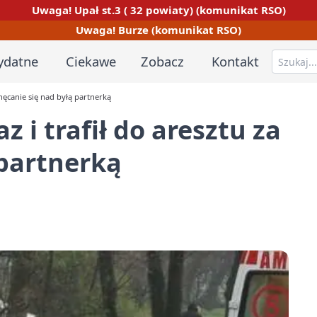
Uwaga! Upał st.3 ( 32 powiaty) (komunikat RSO)
Uwaga! Burze (komunikat RSO)
ydatne
Ciekawe
Zobacz
Kontakt
znęcanie się nad byłą partnerką
 i trafił do aresztu za
 partnerką