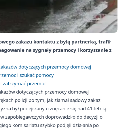
wego zakazu kontaktu z byłą partnerką, trafił
 reagowanie na sygnały przemocy i korzystanie z
ia zakazów dotyczących przemocy domowej
przemoc i szukać pomocy
óc zatrzymać przemoc
a zakazów dotyczących przemocy domowej
rękach policji po tym, jak złamał sądowy zakaz
zyzna był podejrzany o znęcanie się nad 41-letnią
ów zapobiegawczych doprowadziło do decyzji o
ego komisariatu szybko podjęli działania po