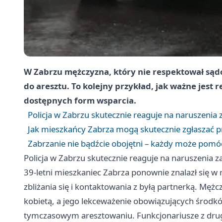
W Zabrzu mężczyzna, który nie respektował sądo
do aresztu. To kolejny przykład, jak ważne jest
dostępnych form wsparcia.
Policja w Zabrzu skutecznie reaguje na naruszen
Jak mieszkańcy Zabrza mogą skutecznie zgłaszać 
Zabrzanie nie bądźcie obojętni – każdy może pom
Policja w Zabrzu skutecznie reaguje na naruszeni
39-letni mieszkaniec Zabrza ponownie znalazł się w 
zbliżania się i kontaktowania z byłą partnerką. Mężc
kobietą, a jego lekceważenie obowiązujących środk
tymczasowym aresztowaniu. Funkcjonariusze z drugi