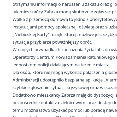
otrzymaniu informacji o naruszeniu zakazu oraz g
Jak mieszkańcy Zabrza mogą skutecznie zgłaszać p
Walka z przemocą domową to jedno z priorytetowych d
instytucjami pomocy społecznej, oświatą oraz służ
„Niebieskiej Karty”, dzięki której możliwe jest szy
sytuacja przybierze poważniejszy obrót.
W nagłych przypadkach zagrożenia życia lub zdro
Operatorzy Centrum Powiadamiania Ratunkowego n
jednostkom policji działającym na terenie miasta.
Dla osób, które nie mogą wykonać połączenia głos
Administracji udostępniło bezpłatną aplikację „Ala
szybkie zgłoszenie sytuacji kryzysowej oraz wskazani
Dodatkowo mieszkańcy Zabrza mają do dyspozycji a
bezpośredni kontakt z dzielnicowymi oraz dostęp do
temu można łatwo uzyskać pomoc lub poradę nawet 