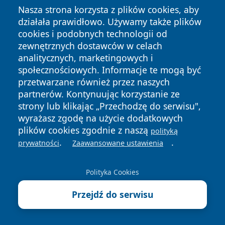
5 sierpnia 2026
Nasza strona korzysta z plików cookies, aby
Kierowcy zlekceważyli przejścia dla
działała prawidłowo. Używamy także plików
pieszych. 101 wykroczeń w Zabrzu
cookies i podobnych technologii od
zewnętrznych dostawców w celach
4 sierpnia 2026
analitycznych, marketingowych i
Cztery oszustwa w jeden dzień.
społecznościowych. Informacje te mogą być
Mieszkańcy Zabrza stracili ponad 6
przetwarzane również przez naszych
tys. zł
partnerów. Kontynuując korzystanie ze
4 sierpnia 2026
strony lub klikając „Przechodzę do serwisu",
Policjant po służbie zatrzymał
wyrażasz zgodę na użycie dodatkowych
agresora z Zabrza. Interwencja
plików cookies zgodnie z naszą
polityką
zakończyła się aresztem
.
.
prywatności
Zaawansowane ustawienia
3 sierpnia 2026
Uciążliwości zapachowe i kontrole.
Polityka Cookies
W Zabrzu zmieniono zarząd spółki
Przejdź do serwisu