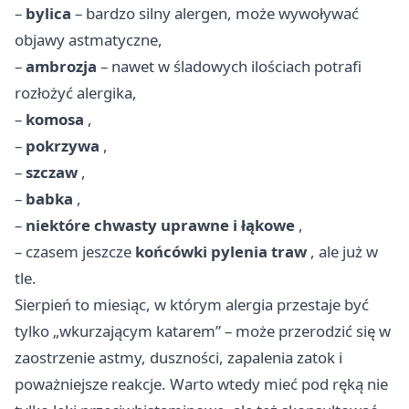
–
bylica
– bardzo silny alergen, może wywoływać
objawy astmatyczne,
–
ambrozja
– nawet w śladowych ilościach potrafi
rozłożyć alergika,
–
komosa
,
–
pokrzywa
,
–
szczaw
,
–
babka
,
–
niektóre chwasty uprawne i łąkowe
,
– czasem jeszcze
końcówki pylenia traw
, ale już w
tle.
Sierpień to miesiąc, w którym alergia przestaje być
tylko „wkurzającym katarem” – może przerodzić się w
zaostrzenie astmy, duszności, zapalenia zatok i
poważniejsze reakcje. Warto wtedy mieć pod ręką nie