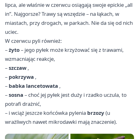
lipca, ale właśnie w czerwcu osiągają swoje epickie „all
in”. Najgorsze? Trawy są wszędzie – na łąkach, w
miastach, przy drogach, w parkach. Nie da się od nich
uciec.
W czerwcu pyli również:
–
żyto
– jego pyłek może krzyżować się z trawami,
wzmacniając reakcje,
–
szczaw
,
–
pokrzywa
,
–
babka lancetowata
,
–
sosna
– choć jej pyłek jest duży i rzadko uczula, to
potrafi drażnić,
– i wciąż jeszcze końcówka pylenia
brzozy
(u
wrażliwych nawet mikrodawki mają znaczenie).