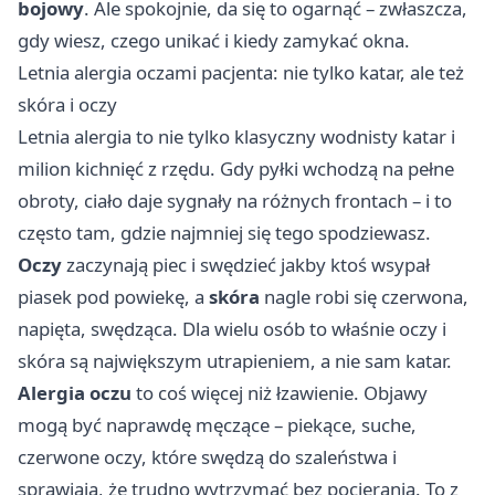
bojowy
. Ale spokojnie, da się to ogarnąć – zwłaszcza,
gdy wiesz, czego unikać i kiedy zamykać okna.
Letnia alergia oczami pacjenta: nie tylko katar, ale też
skóra i oczy
Letnia alergia to nie tylko klasyczny wodnisty katar i
milion kichnięć z rzędu. Gdy pyłki wchodzą na pełne
obroty, ciało daje sygnały na różnych frontach – i to
często tam, gdzie najmniej się tego spodziewasz.
Oczy
zaczynają piec i swędzieć jakby ktoś wsypał
piasek pod powiekę, a
skóra
nagle robi się czerwona,
napięta, swędząca. Dla wielu osób to właśnie oczy i
skóra są największym utrapieniem, a nie sam katar.
Alergia oczu
to coś więcej niż łzawienie. Objawy
mogą być naprawdę męczące – piekące, suche,
czerwone oczy, które swędzą do szaleństwa i
sprawiają, że trudno wytrzymać bez pocierania. To z