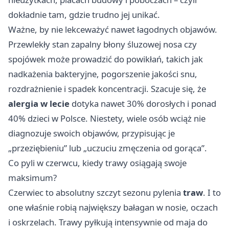
dokładnie tam, gdzie trudno jej unikać.
Ważne, by nie lekceważyć nawet łagodnych objawów.
Przewlekły stan zapalny błony śluzowej nosa czy
spojówek może prowadzić do powikłań, takich jak
nadkażenia bakteryjne, pogorszenie jakości snu,
rozdrażnienie i spadek koncentracji. Szacuje się, że
alergia w lecie
dotyka nawet 30% dorosłych i ponad
40% dzieci w Polsce. Niestety, wiele osób wciąż nie
diagnozuje swoich objawów, przypisując je
„przeziębieniu” lub „uczuciu zmęczenia od gorąca”.
Co pyli w czerwcu, kiedy trawy osiągają swoje
maksimum?
Czerwiec to absolutny szczyt sezonu pylenia
traw
. I to
one właśnie robią największy bałagan w nosie, oczach
i oskrzelach. Trawy pyłkują intensywnie od maja do