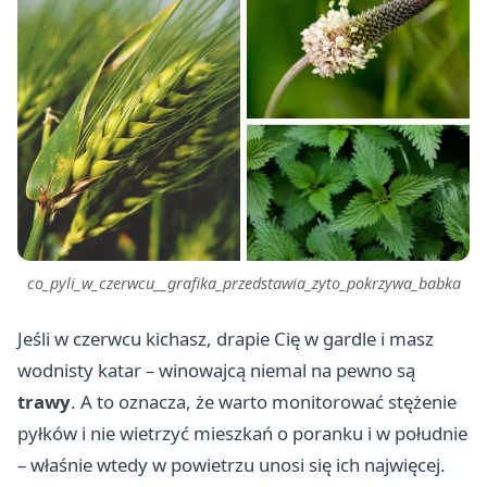
co_pyli_w_czerwcu__grafika_przedstawia_zyto_pokrzywa_babka
Jeśli w czerwcu kichasz, drapie Cię w gardle i masz
wodnisty katar – winowajcą niemal na pewno są
trawy
. A to oznacza, że warto monitorować stężenie
pyłków i nie wietrzyć mieszkań o poranku i w południe
– właśnie wtedy w powietrzu unosi się ich najwięcej.