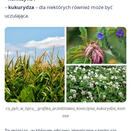
–
kukurydza
– dla niektórych również może być
uczulająca.
co_pyli_w_lipcu__grafika_przedstawia_koniczyna_kukurydza_kom
osa
To miesiąc, w którym objawy alergiczne często się