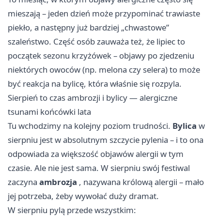
mieszają – jeden dzień może przypominać trawiaste
piekło, a następny już bardziej „chwastowe”
szaleństwo. Część osób zauważa też, że lipiec to
początek sezonu krzyżówek – objawy po zjedzeniu
niektórych owoców (np. melona czy selera) to może
być reakcja na bylicę, która właśnie się rozpyla.
Sierpień to czas ambrozji i bylicy — alergiczne
tsunami końcówki lata
Tu wchodzimy na kolejny poziom trudności.
Bylica
w
sierpniu jest w absolutnym szczycie pylenia – i to ona
odpowiada za większość objawów alergii w tym
czasie. Ale nie jest sama. W sierpniu swój festiwal
zaczyna
ambrozja
, nazywana królową alergii – mało
jej potrzeba, żeby wywołać duży dramat.
W sierpniu pylą przede wszystkim: