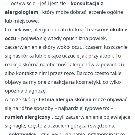
– i oczywiście – jeśli jest źle –
konsultacja z
alergologiem
, który może dobrać leczenie ogólne
lub miejscowe.
Co ciekawe, alergia potrafi dotknąć też
same okolice
oczu
– pojawia się wtedy opuchlizna powiek,
zaczerwienienie skóry wokół oczu, czasem łuszczenie
się naskórka lub piekące uczucie jak przy atopii. To
reakcja skórna na obecność alergenów w powietrzu
albo kontakt z nimi przez ręce. Bardzo często takie
objawy są mylone z reakcją na kosmetyki, co tylko
opóźnia diagnozę.
A co ze skórą?
Letnia alergia skórna
może objawiać
się na różne sposoby – najbardziej typowe to: –
rumień alergiczny
, czyli zaczerwienienie pojawiające
się nagle, często z uczuciem gorąca i swędzenia,
–
pokrzywka
– czyli wypukłe bąble, przypominające