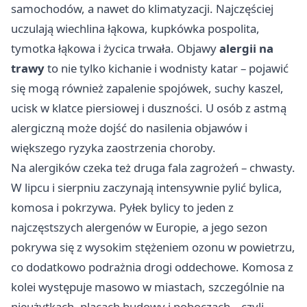
samochodów, a nawet do klimatyzacji. Najczęściej
uczulają wiechlina łąkowa, kupkówka pospolita,
tymotka łąkowa i życica trwała. Objawy
alergii na
trawy
to nie tylko kichanie i wodnisty katar – pojawić
się mogą również zapalenie spojówek, suchy kaszel,
ucisk w klatce piersiowej i duszności. U osób z astmą
alergiczną może dojść do nasilenia objawów i
większego ryzyka zaostrzenia choroby.
Na alergików czeka też druga fala zagrożeń – chwasty.
W lipcu i sierpniu zaczynają intensywnie pylić bylica,
komosa i pokrzywa. Pyłek bylicy to jeden z
najczęstszych alergenów w Europie, a jego sezon
pokrywa się z wysokim stężeniem ozonu w powietrzu,
co dodatkowo podrażnia drogi oddechowe. Komosa z
kolei występuje masowo w miastach, szczególnie na
nieużytkach, placach budowy i poboczach – czyli