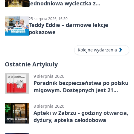
jednodniowa wycieczka z
podziemnym spływem i zwiedzaniem
miasta
25 sierpnia 2026, 16:30
Teddy Eddie – darmowe lekcje
pokazowe
Kolejne wydarzenia
Ostatnie Artykuły
9 sierpnia 2026
Poradnik bezpieczeństwa po polsku
migowym. Dostępnych jest 21
filmów
8 sierpnia 2026
Apteki w Zabrzu - godziny otwarcia,
dyżury, apteka całodobowa