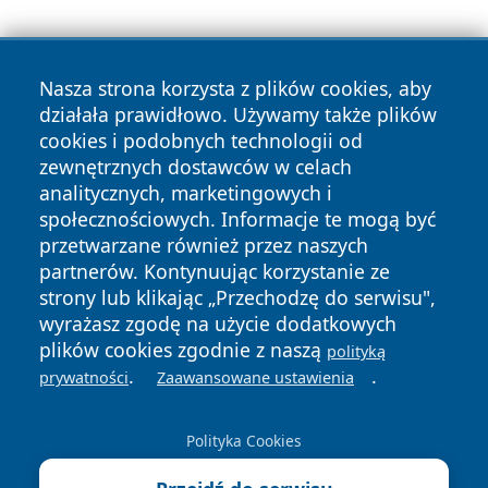
Nasza strona korzysta z plików cookies, aby
działała prawidłowo. Używamy także plików
cookies i podobnych technologii od
zewnętrznych dostawców w celach
Copyright © 2026 wrotazabrza.pl Wszystkie prawa
analitycznych, marketingowych i
zastrzeżone.
społecznościowych. Informacje te mogą być
przetwarzane również przez naszych
partnerów. Kontynuując korzystanie ze
Polityka
Polityka
News
Autorzy
strony lub klikając „Przechodzę do serwisu",
Prywatności
Cookies
wyrażasz zgodę na użycie dodatkowych
plików cookies zgodnie z naszą
polityką
.
.
prywatności
Zaawansowane ustawienia
Polityka Cookies