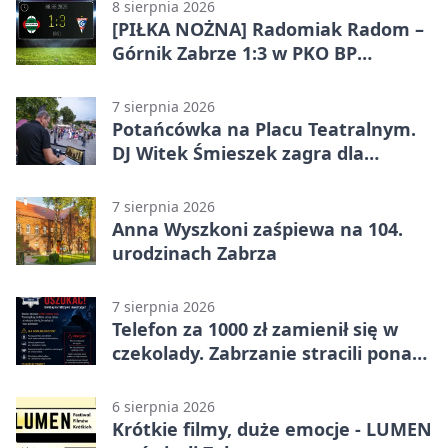
8 sierpnia 2026
[PIŁKA NOŻNA] Radomiak Radom –
Górnik Zabrze 1:3 w PKO BP
Ekstraklasie – debiut Peter
Federico dał zabrzanom zwycięstwo
7 sierpnia 2026
Potańcówka na Placu Teatralnym.
DJ Witek Śmieszek zagra dla
wszystkich
7 sierpnia 2026
Anna Wyszkoni zaśpiewa na 104.
urodzinach Zabrza
7 sierpnia 2026
Telefon za 1000 zł zamienił się w
czekolady. Zabrzanie stracili ponad
22 tysiące
6 sierpnia 2026
Krótkie filmy, duże emocje - LUMEN