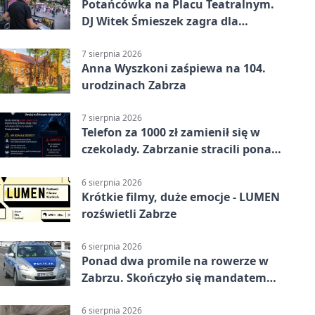
Potańcówka na Placu Teatralnym.
DJ Witek Śmieszek zagra dla
wszystkich
7 sierpnia 2026
Anna Wyszkoni zaśpiewa na 104.
urodzinach Zabrza
7 sierpnia 2026
Telefon za 1000 zł zamienił się w
czekolady. Zabrzanie stracili ponad
22 tysiące
6 sierpnia 2026
Krótkie filmy, duże emocje - LUMEN
rozświetli Zabrze
6 sierpnia 2026
Ponad dwa promile na rowerze w
Zabrzu. Skończyło się mandatem
2500 zł
6 sierpnia 2026