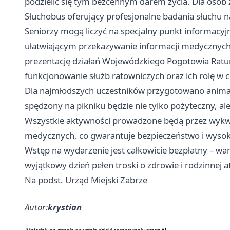
podzielić się tym bezcennym darem życia. Dla osób
Słuchobus oferujący profesjonalne badania słuchu n
Seniorzy mogą liczyć na specjalny punkt informacy
ułatwiającym przekazywanie informacji medycznych
prezentację działań Wojewódzkiego Pogotowia Ratun
funkcjonowanie służb ratowniczych oraz ich rolę w 
Dla najmłodszych uczestników przygotowano animacj
spędzony na pikniku będzie nie tylko pożyteczny, ale
Wszystkie aktywności prowadzone będą przez wykwa
medycznych, co gwarantuje bezpieczeństwo i wysoką
Wstęp na wydarzenie jest całkowicie bezpłatny – war
wyjątkowy dzień pełen troski o zdrowie i rodzinnej 
Na podst. Urząd Miejski Zabrze
Autor:
krystian