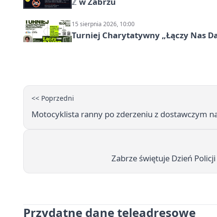
ℤ w Zabrzu
15 sierpnia 2026, 10:00
Turniej Charytatywny „Łączy Nas D
<< Poprzedni
Motocyklista ranny po zderzeniu z dostawczym na
Zabrze świętuje Dzień Polic
Przydatne dane teleadresowe