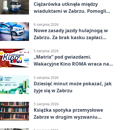
Ciężarówka utknęła między
wiaduktami w Zabrzu. Pomogli
policjanci
6 sierpnia 2026
Nowe zasady jazdy hulajnogą w
Zabrzu. Za brak kasku zapłaci
rodzic
5 sierpnia 2026
„Matrix” pod gwiazdami.
Wakacyjne Kino ROMA wraca na
Zaborze Północ
5 sierpnia 2026
Dziesięć minut może pokazać, jak
żyje się w Zabrzu
5 sierpnia 2026
Książka spotyka przemysłowe
Zabrze w drugim wyzwaniu
czytelniczym