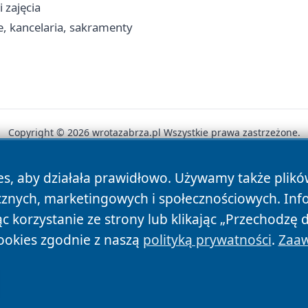
 zajęcia
e, kancelaria, sakramenty
Copyright © 2026 wrotazabrza.pl Wszystkie prawa zastrzeżone.
es, aby działała prawidłowo. Używamy także plik
News
Autorzy
Polityka Prywatności
Polityka Cookie
cznych, marketingowych i społecznościowych. Inf
 korzystanie ze strony lub klikając „Przechodzę 
ookies zgodnie z naszą
polityką prywatności
.
Zaaw