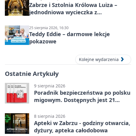
Zabrze i Sztolnia Królowa Luiza –
jednodniowa wycieczka z
podziemnym spływem i zwiedzaniem
miasta
25 sierpnia 2026, 16:30
Teddy Eddie – darmowe lekcje
pokazowe
Kolejne wydarzenia
Ostatnie Artykuły
9 sierpnia 2026
Poradnik bezpieczeństwa po polsku
migowym. Dostępnych jest 21
filmów
8 sierpnia 2026
Apteki w Zabrzu - godziny otwarcia,
dyżury, apteka całodobowa