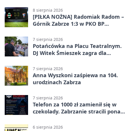
8 sierpnia 2026
[PIŁKA NOŻNA] Radomiak Radom –
Górnik Zabrze 1:3 w PKO BP
Ekstraklasie – debiut Peter
Federico dał zabrzanom zwycięstwo
7 sierpnia 2026
Potańcówka na Placu Teatralnym.
DJ Witek Śmieszek zagra dla
wszystkich
7 sierpnia 2026
Anna Wyszkoni zaśpiewa na 104.
urodzinach Zabrza
7 sierpnia 2026
Telefon za 1000 zł zamienił się w
czekolady. Zabrzanie stracili ponad
22 tysiące
6 sierpnia 2026