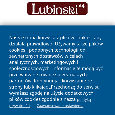
Nasza strona korzysta z plików cookies, aby
działała prawidłowo. Używamy także plików
cookies i podobnych technologii od
zewnętrznych dostawców w celach
Copyright © 2026 wrotazabrza.pl Wszystkie prawa
analitycznych, marketingowych i
zastrzeżone.
społecznościowych. Informacje te mogą być
przetwarzane również przez naszych
partnerów. Kontynuując korzystanie ze
Polityka
Polityka
News
Autorzy
strony lub klikając „Przechodzę do serwisu",
Prywatności
Cookies
wyrażasz zgodę na użycie dodatkowych
plików cookies zgodnie z naszą
polityką
.
.
prywatności
Zaawansowane ustawienia