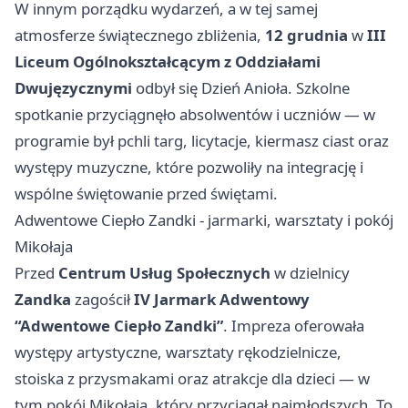
W innym porządku wydarzeń, a w tej samej
atmosferze świątecznego zbliżenia,
12 grudnia
w
III
Liceum Ogólnokształcącym z Oddziałami
Dwujęzycznymi
odbył się Dzień Anioła. Szkolne
spotkanie przyciągnęło absolwentów i uczniów — w
programie był pchli targ, licytacje, kiermasz ciast oraz
występy muzyczne, które pozwoliły na integrację i
wspólne świętowanie przed świętami.
Adwentowe Ciepło Zandki - jarmarki, warsztaty i pokój
Mikołaja
Przed
Centrum Usług Społecznych
w dzielnicy
Zandka
zagościł
IV Jarmark Adwentowy
“Adwentowe Ciepło Zandki”
. Impreza oferowała
występy artystyczne, warsztaty rękodzielnicze,
stoiska z przysmakami oraz atrakcje dla dzieci — w
tym pokój Mikołaja, który przyciągał najmłodszych. To