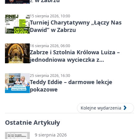
15 sierpnia 2026, 10:00
Turniej Charytatywny „Łączy Nas
Dawid” w Zabrzu
16 sierpnia 2026, 06:00
Zabrze i Sztolnia Królowa Luiza –
jednodniowa wycieczka z
podziemnym spływem i zwiedzaniem
miasta
25 sierpnia 2026, 16:30
Teddy Eddie – darmowe lekcje
pokazowe
Kolejne wydarzenia
Ostatnie Artykuły
9 sierpnia 2026