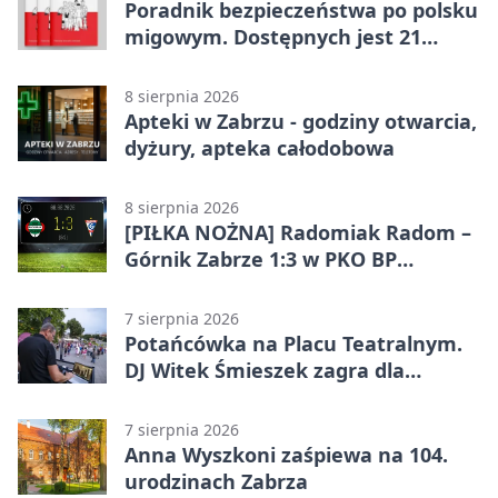
Poradnik bezpieczeństwa po polsku
migowym. Dostępnych jest 21
filmów
8 sierpnia 2026
Apteki w Zabrzu - godziny otwarcia,
dyżury, apteka całodobowa
8 sierpnia 2026
[PIŁKA NOŻNA] Radomiak Radom –
Górnik Zabrze 1:3 w PKO BP
Ekstraklasie – debiut Peter
Federico dał zabrzanom zwycięstwo
7 sierpnia 2026
Potańcówka na Placu Teatralnym.
DJ Witek Śmieszek zagra dla
wszystkich
7 sierpnia 2026
Anna Wyszkoni zaśpiewa na 104.
urodzinach Zabrza