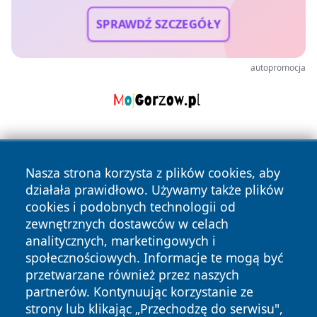
SPRAWDŹ SZCZEGÓŁY
autopromocja
Nasza strona korzysta z plików cookies, aby
działała prawidłowo. Używamy także plików
cookies i podobnych technologii od
zewnętrznych dostawców w celach
Copyright © 2026 wrotazabrza.pl Wszystkie prawa
analitycznych, marketingowych i
zastrzeżone.
społecznościowych. Informacje te mogą być
przetwarzane również przez naszych
partnerów. Kontynuując korzystanie ze
Polityka
Polityka
News
Autorzy
strony lub klikając „Przechodzę do serwisu",
Prywatności
Cookies