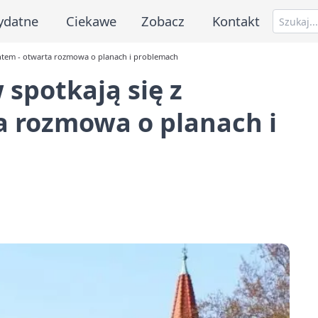
ydatne
Ciekawe
Zobacz
Kontakt
ntem - otwarta rozmowa o planach i problemach
spotkają się z
a rozmowa o planach i