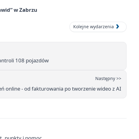
awid” w Zabrzu
Kolejne wydarzenia
ontroli 108 pojazdów
Następny >>
eń online - od fakturowania po tworzenie wideo z AI
t, punkty i pomoc