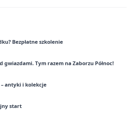
dku? Bezpłatne szkolenie
 gwiazdami. Tym razem na Zaborzu Północ!
 antyki i kolekcje
jny start