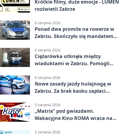
Krótkie filmy, duże emocje - LUMEN
rozświetli Zabrze
6 sierpnia 2026
Ponad dwa promile na rowerze w
Zabrzu. Skończyło się mandatem
2500 zł
6 sierpnia 2026
Ciężarówka utknęła między
wiaduktami w Zabrzu. Pomogli
policjanci
6 sierpnia 2026
Nowe zasady jazdy hulajnogą w
Zabrzu. Za brak kasku zapłaci
rodzic
5 sierpnia 2026
„Matrix” pod gwiazdami.
Wakacyjne Kino ROMA wraca na
Zaborze Północ
5 sierpnia 2026