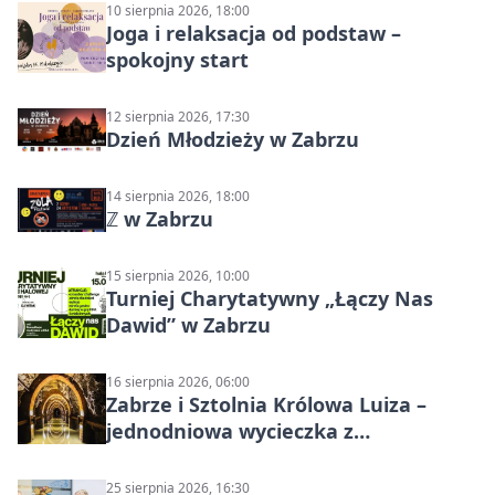
10 sierpnia 2026, 18:00
Joga i relaksacja od podstaw –
spokojny start
12 sierpnia 2026, 17:30
Dzień Młodzieży w Zabrzu
14 sierpnia 2026, 18:00
ℤ w Zabrzu
15 sierpnia 2026, 10:00
Turniej Charytatywny „Łączy Nas
Dawid” w Zabrzu
16 sierpnia 2026, 06:00
Zabrze i Sztolnia Królowa Luiza –
jednodniowa wycieczka z
podziemnym spływem i zwiedzaniem
miasta
25 sierpnia 2026, 16:30