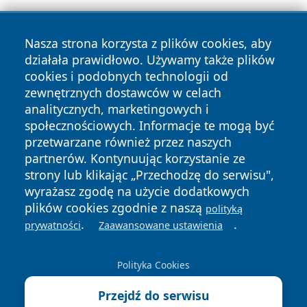
Nasza strona korzysta z plików cookies, aby
działała prawidłowo. Używamy także plików
cookies i podobnych technologii od
zewnętrznych dostawców w celach
Copyright © 2026 wrotazabrza.pl Wszystkie prawa
analitycznych, marketingowych i
zastrzeżone.
społecznościowych. Informacje te mogą być
przetwarzane również przez naszych
partnerów. Kontynuując korzystanie ze
Polityka
Polityka
News
Autorzy
strony lub klikając „Przechodzę do serwisu",
Prywatności
Cookies
wyrażasz zgodę na użycie dodatkowych
plików cookies zgodnie z naszą
polityką
.
.
prywatności
Zaawansowane ustawienia
Polityka Cookies
Przejdź do serwisu