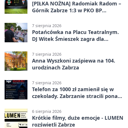
[PIŁKA NOŻNA] Radomiak Radom –
Górnik Zabrze 1:3 w PKO BP
Ekstraklasie – debiut Peter
Federico dał zabrzanom zwycięstwo
7 sierpnia 2026
Potańcówka na Placu Teatralnym.
DJ Witek Śmieszek zagra dla
wszystkich
7 sierpnia 2026
Anna Wyszkoni zaśpiewa na 104.
urodzinach Zabrza
7 sierpnia 2026
Telefon za 1000 zł zamienił się w
czekolady. Zabrzanie stracili ponad
22 tysiące
6 sierpnia 2026
Krótkie filmy, duże emocje - LUMEN
rozświetli Zabrze