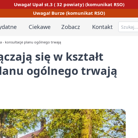
Uwaga! Upał st.3 ( 32 powiaty) (komunikat RSO)
Uwaga! Burze (komunikat RSO)
ydatne
Ciekawe
Zobacz
Kontakt
ta - konsultacje planu ogólnego trwają
czają się w kształt
planu ogólnego trwają