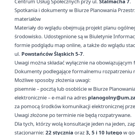
Centrum Usług Społecznych przy ul.
Stalmacha 7
.
Spotkania i dokumenty w Biurze Planowania Przestrz
materiałów
Materiały do wglądu obejmują projekt planu ogólne
środowisko. Udostępnione są w Biuletynie Informacj
formie podglądu map online, a także do wglądu sta
ul.
Powstańców Śląskich 5-7
.
Uwagi można składać wyłącznie na obowiązującym 
Dokumenty podlegające formalnemu rozpatrzeniu m
Możliwe sposoby złożenia uwagi:
pisemnie – pocztą lub osobiście w Biurze Planowan
elektronicznie – e-mail na adres
planogolny@um.za
za pomocą środków komunikacji elektronicznej prze
Uwagi złożone po terminie nie będą rozpatrywane.
Dla tych, którzy wolą konsultacje jeden na jeden, z
stacjonarnie:
22 stycznia
oraz
3, 5 i 10 lutego
w go