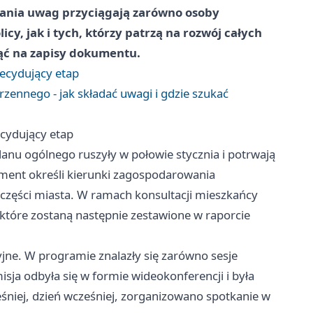
adania uwag przyciągają zarówno osoby
cy, jak i tych, którzy patrzą na rozwój całych
nąć na zapisy dokumentu.
ecydujący etap
zennego - jak składać uwagi i gdzie szukać
cydujący etap
anu ogólnego ruszyły w połowie stycznia i potrwają
ment określi kierunki zagospodarowania
części miasta. W ramach konsultacji mieszkańcy
które zostaną następnie zestawione w raporcie
jne. W programie znalazły się zarówno sesje
misja odbyła się w formie wideokonferencji i była
śniej, dzień wcześniej, zorganizowano spotkanie w