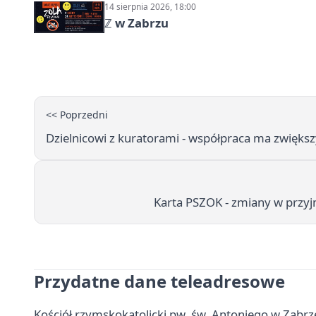
14 sierpnia 2026, 18:00
ℤ w Zabrzu
<< Poprzedni
Dzielnicowi z kuratorami - współpraca ma zwięks
Karta PSZOK - zmiany w prz
Przydatne dane teleadresowe
Kościół rzymskokatolicki pw. św. Antoniego w Zabrze 