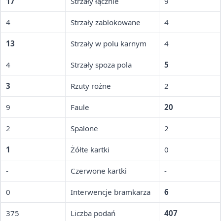
17
Strzały łącznie
9
4
Strzały zablokowane
4
13
Strzały w polu karnym
4
4
Strzały spoza pola
5
3
Rzuty rożne
2
9
Faule
20
2
Spalone
2
1
Żółte kartki
0
-
Czerwone kartki
-
0
Interwencje bramkarza
6
375
Liczba podań
407