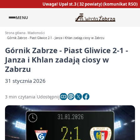
Uwaga! Upał st.3 ( 32 powiaty) (komunikat RSO)
MENU
Strona główna
Wiadomości
Górnik Zabrze - Piast Gliwice 2-1 - Janza i Khlan zadają ciosy w Zabrzu
Górnik Zabrze - Piast Gliwice 2-1 -
Janza i Khlan zadają ciosy w
Zabrzu
31 stycznia 2026
3 min czytania
Udostępnij