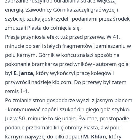
zabrzanie ruszyli do odrabiania strat z większą
energią. Zawodnicy Górnika zaczęli grać wyżej i
szybciej, szukając skrzydeł i podaniami przez środek
zmuszali Piasta do cofnięcia się.
Presja przyniosła efekt tuż przed przerwą. W 41.
minucie po serii stałych fragmentów i zamieszaniu w
polu karnym, Górnik w końcu znalazł sposób na
pokonanie bramkarza przeciwników - autorem gola
był
E. Janza
, który wykończył pracę kolegów i
przywrócił nadzieję kibicom. Do przerwy był zatem
remis 1-1.
Po zmianie stron gospodarze wyszli z jasnym planem
- kontynuować napór i szukać drugiego gola szybko.
Już w 50. minucie to się udało. Świetne, prostopadłe
podanie przełamało linię obrony Piasta, a w polu
karnym najwyżej do piłki dopadł
M. Khlan
, który