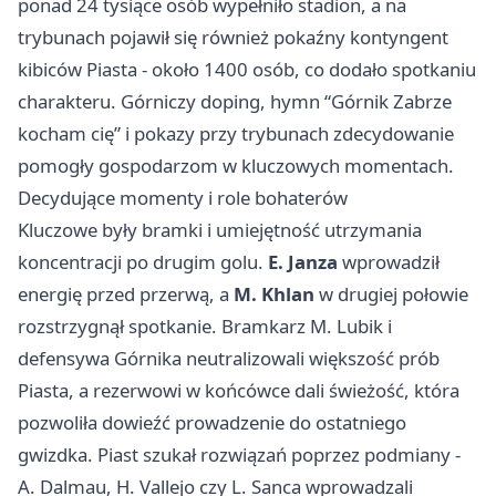
ponad 24 tysiące osób wypełniło stadion, a na
trybunach pojawił się również pokaźny kontyngent
kibiców Piasta - około 1400 osób, co dodało spotkaniu
charakteru. Górniczy doping, hymn “Górnik Zabrze
kocham cię” i pokazy przy trybunach zdecydowanie
pomogły gospodarzom w kluczowych momentach.
Decydujące momenty i role bohaterów
Kluczowe były bramki i umiejętność utrzymania
koncentracji po drugim golu.
E. Janza
wprowadził
energię przed przerwą, a
M. Khlan
w drugiej połowie
rozstrzygnął spotkanie. Bramkarz M. Lubik i
defensywa Górnika neutralizowali większość prób
Piasta, a rezerwowi w końcówce dali świeżość, która
pozwoliła dowieźć prowadzenie do ostatniego
gwizdka. Piast szukał rozwiązań poprzez podmiany -
A. Dalmau, H. Vallejo czy L. Sanca wprowadzali