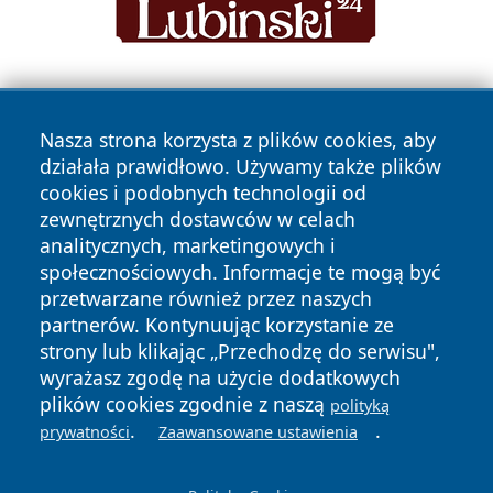
Nasza strona korzysta z plików cookies, aby
działała prawidłowo. Używamy także plików
cookies i podobnych technologii od
zewnętrznych dostawców w celach
Copyright © 2026 wrotazabrza.pl Wszystkie prawa
analitycznych, marketingowych i
zastrzeżone.
społecznościowych. Informacje te mogą być
przetwarzane również przez naszych
partnerów. Kontynuując korzystanie ze
Polityka
Polityka
News
Autorzy
strony lub klikając „Przechodzę do serwisu",
Prywatności
Cookies
wyrażasz zgodę na użycie dodatkowych
plików cookies zgodnie z naszą
polityką
.
.
prywatności
Zaawansowane ustawienia