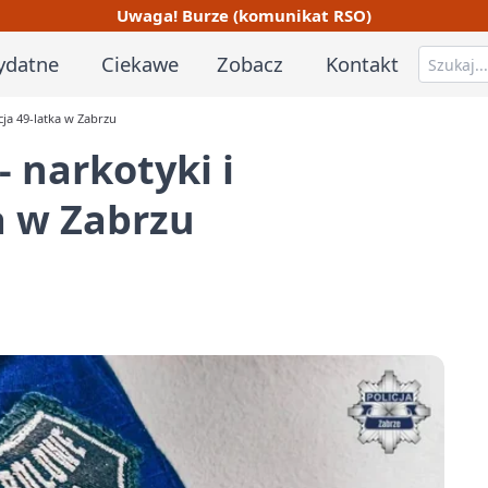
Uwaga! Burze (komunikat RSO)
ydatne
Ciekawe
Zobacz
Kontakt
cja 49-latka w Zabrzu
 narkotyki i
a w Zabrzu