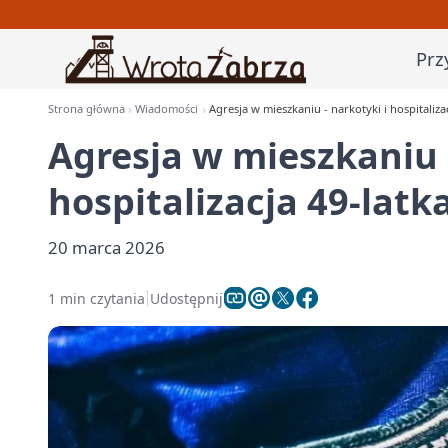
Prz
Strona główna
Wiadomości
Agresja w mieszkaniu - narkotyki i hospitaliza
Agresja w mieszkaniu -
hospitalizacja 49-latk
20 marca 2026
1 min czytania
Udostępnij