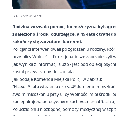
FOT. KMP w Zabrzu
Rodzina wezwała pomoc, bo mężczyzna był agres
znaleziono środki odurzające, a 49-latek trafił d
zakończy się zarzutami karnymi.
Policjanci interweniowali po zgłoszeniu rodziny, 
przy ulicy Wolności. Funkcjonariusze zabezpieczyli 
jak wynika z informacji służb - jest pod opieką psy
został przewieziony do szpitala.
Jak podaje Komenda Miejska Policji w Zabrzu:
“Nawet 3 lata więzienia grożą 49-letniemu mieszkańc
swoim mieszkaniu przy ulicy Wolności miał środki o
zaniepokojona agresywnym zachowaniem 49-latka, a j
Po udzieleniu niezbędnej pomocy medycznej w szpital