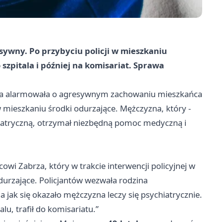
ywny. Po przybyciu policji w mieszkaniu
o szpitala i później na komisariat. Sprawa
która alarmowała o agresywnym zachowaniu mieszkańca
w mieszkaniu środki odurzające. Mężczyzna, który -
chiatryczną, otrzymał niezbędną pomoc medyczną i
owi Zabrza, który w trakcie interwencji policyjnej w
durzające. Policjantów wezwała rodzina
ak się okazało mężczyzna leczy się psychiatrycznie.
u, trafił do komisariatu.”