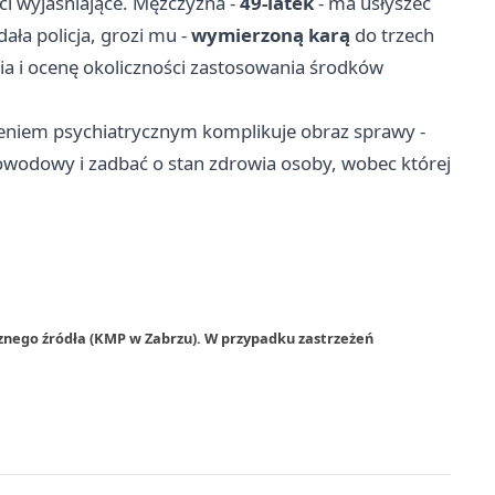
ci wyjaśniające. Mężczyzna -
49-latek
- ma usłyszeć
ała policja, grozi mu -
wymierzoną karą
do trzech
wia i ocenę okoliczności zastosowania środków
zeniem psychiatrycznym komplikuje obraz sprawy -
owodowy i zadbać o stan zdrowia osoby, wobec której
znego źródła (KMP w Zabrzu). W przypadku zastrzeżeń