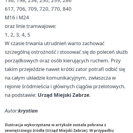
156, 198, 234, 250, 259, 286
617, 706, 709, 720, 770, 840
M16 i M24
oraz linie tramwajowe:
1, 2, 3, 4, 5
W czasie trwania utrudnień warto zachować
szczególną ostrożność i stosować się do poleceń służb
porządkowych oraz osób kierujących ruchem. Przy
takim przejeździe nawet krótki zator potrafi odbić się
na całym układzie komunikacyjnym, zwłaszcza w
rejonie śródmieścia i głównych ciągów przelotowych.
na podstawie:
Urząd Miejski Zabrze
.
Autor:
krystian
Ilustracja wykorzystana w artykule została pobrana z
zewnętrznego źródła (Urząd Miejski Zabrze). W przypadku