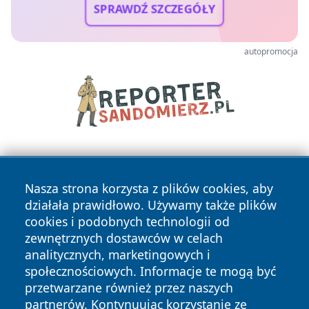
SPRAWDŹ SZCZEGÓŁY
autopromocja
Nasza strona korzysta z plików cookies, aby
działała prawidłowo. Używamy także plików
cookies i podobnych technologii od
zewnętrznych dostawców w celach
Copyright © 2026 wrotazabrza.pl Wszystkie prawa
analitycznych, marketingowych i
zastrzeżone.
społecznościowych. Informacje te mogą być
przetwarzane również przez naszych
partnerów. Kontynuując korzystanie ze
Polityka
Polityka