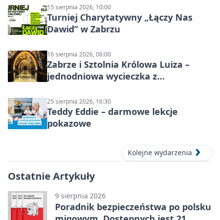
15 sierpnia 2026, 10:00
Turniej Charytatywny „Łączy Nas
Dawid” w Zabrzu
16 sierpnia 2026, 06:00
Zabrze i Sztolnia Królowa Luiza –
jednodniowa wycieczka z
podziemnym spływem i zwiedzaniem
miasta
25 sierpnia 2026, 16:30
Teddy Eddie – darmowe lekcje
pokazowe
Kolejne wydarzenia
Ostatnie Artykuły
9 sierpnia 2026
Poradnik bezpieczeństwa po polsku
migowym. Dostępnych jest 21