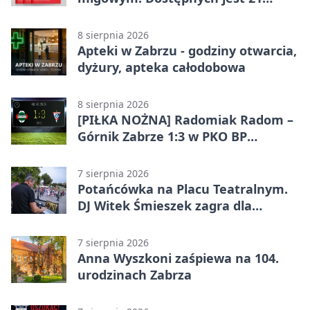
filmów
8 sierpnia 2026
Apteki w Zabrzu - godziny otwarcia,
dyżury, apteka całodobowa
8 sierpnia 2026
[PIŁKA NOŻNA] Radomiak Radom –
Górnik Zabrze 1:3 w PKO BP
Ekstraklasie – debiut Peter
Federico dał zabrzanom zwycięstwo
7 sierpnia 2026
Potańcówka na Placu Teatralnym.
DJ Witek Śmieszek zagra dla
wszystkich
7 sierpnia 2026
Anna Wyszkoni zaśpiewa na 104.
urodzinach Zabrza