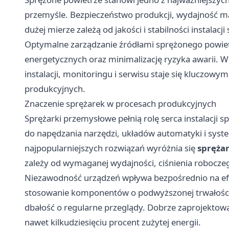
przemyśle. Bezpieczeństwo produkcji, wydajność m
dużej mierze zależą od jakości i stabilności instalac
Optymalne zarządzanie źródłami sprężonego powiet
energetycznych oraz minimalizację ryzyka awarii.
instalacji, monitoringu i serwisu staje się kluczow
produkcyjnych.
Znaczenie sprężarek w procesach produkcyjnych
Sprężarki przemysłowe pełnią rolę serca instalacji 
do napędzania narzędzi, układów automatyki i sy
najpopularniejszych rozwiązań wyróżnia się
spręża
zależy od wymaganej wydajności, ciśnienia roboczego
Niezawodność urządzeń wpływa bezpośrednio na efek
stosowanie komponentów o podwyższonej trwałości
dbałość o regularne przeglądy. Dobrze zaprojektowa
nawet kilkudziesięciu procent zużytej energii.