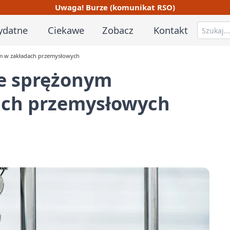
Uwaga! Burze (komunikat RSO)
ydatne
Ciekawe
Zobacz
Kontakt
m w zakładach przemysłowych
e sprężonym
ach przemysłowych