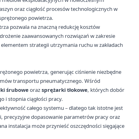
aszyn oraz ciągłość procesów technologicznych w
ji sprężonego powietrza.
rza pozwala na znaczną redukcję kosztów
 Wdrożenie zaawansowanych rozwiązań w zakresie
ym elementem strategii utrzymania ruchu w zakładach
sprężonego powietrza, generując ciśnienie niezbędne
stemów transportu pneumatycznego. Wśród
rki śrubowe
oraz
sprężarki tłokowe
, których dobór
 i stopnia ciągłości pracy.
tywność całego systemu – dlatego tak istotne jest
, precyzyjne dopasowanie parametrów pracy oraz
na instalacja może przynieść oszczędności sięgające