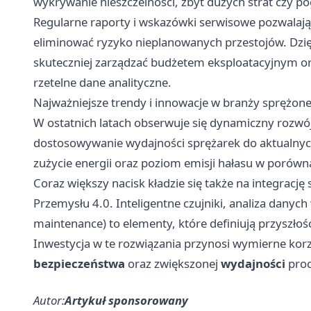
wykrywanie nieszczelności, zbyt dużych strat czy p
Regularne raporty i wskazówki serwisowe pozwala
eliminować ryzyko nieplanowanych przestojów. Dzi
skuteczniej zarządzać budżetem eksploatacyjnym ora
rzetelne dane analityczne.
Najważniejsze trendy i innowacje w branży sprężon
W ostatnich latach obserwuje się dynamiczny rozwó
dostosowywanie wydajności sprężarek do aktualnych
zużycie energii oraz poziom emisji hałasu w porówn
Coraz większy nacisk kładzie się także na integrac
Przemysłu 4.0. Inteligentne czujniki, analiza danych
maintenance) to elementy, które definiują przyszł
Inwestycja w te rozwiązania przynosi wymierne korz
bezpieczeństwa
oraz zwiększonej
wydajności
proc
Autor:
Artykuł sponsorowany