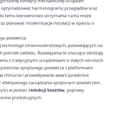
ogorszonej kondycji mechanicznej urządzeń.
ją optymalizować harmonogramy przeglądów oraz
ęki temu kierownictwo utrzymania ruchu może
z planować modernizacje instalacji w oparciu o
ego powietrza
j technologii zmiennoobrotowych, pozwalających na
 potrzeb zakładu. Rozwiązania te znacząco obniżają
aniu z tradycyjnymi urządzeniami o stałych obrotach.
ję systemów sprężonego powietrza z platformami
 w chmurze i przewidywanie awarii (predictive
ość efektywnego zarządzania sprężonym powietrzem.
yści w postaci
redukcji kosztów
, poprawy
esów produkcyjnych.