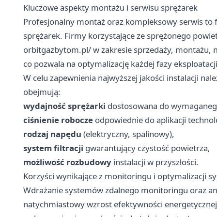
Kluczowe aspekty montażu i serwisu sprężarek
Profesjonalny montaż oraz kompleksowy serwis to fu
sprężarek. Firmy korzystające ze sprężonego powie
orbitgazbytom.pl/
w zakresie sprzedaży, montażu, 
co pozwala na optymalizację każdej fazy eksploatacj
W celu zapewnienia najwyższej jakości instalacji na
obejmują:
wydajność sprężarki
dostosowana do wymaganego
ciśnienie robocze
odpowiednie do aplikacji technol
rodzaj napędu
(elektryczny, spalinowy),
system filtracji
gwarantujący czystość powietrza,
możliwość rozbudowy
instalacji w przyszłości.
Korzyści wynikające z monitoringu i optymalizacji 
Wdrażanie systemów zdalnego monitoringu oraz anal
natychmiastowy wzrost efektywności energetycznej.