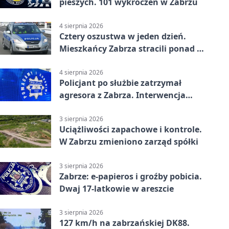
pieszych. 101 wykroczeń w Zabrzu
4 sierpnia 2026
Cztery oszustwa w jeden dzień.
Mieszkańcy Zabrza stracili ponad 6
tys. zł
4 sierpnia 2026
Policjant po służbie zatrzymał
agresora z Zabrza. Interwencja
zakończyła się aresztem
3 sierpnia 2026
Uciążliwości zapachowe i kontrole.
W Zabrzu zmieniono zarząd spółki
3 sierpnia 2026
Zabrze: e-papieros i groźby pobicia.
Dwaj 17-latkowie w areszcie
3 sierpnia 2026
127 km/h na zabrzańskiej DK88.