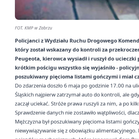
FOT. KMP w Zabrzu
Policjanci z Wydziału Ruchu Drogowego Komendy M
który został wskazany do kontroli za przekrocz
Peugeota, kierowca wysiadł i ruszył do ucieczki 
krótkim pościgu wszystko się wyjaśniło - policy
poszukiwany pięcioma listami gończymi i miał 
Do zdarzenia doszło 6 maja po godzinie 17.00 na ul
Śląskich
najpierw zatrzymał auto do kontroli, ale gdy p
zaczął uciekać. Stróże prawa ruszyli za nim, a po kil
Sprawdzenie danych nie zostawiło wątpliwości, dla
Mężczyzna był poszukiwany pięcioma listami gończ
niewywiązywanie się z obowiązku alimentacyjnego. 