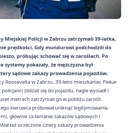
iejskiej Policji w Zabrzu zatrzymali 39-latka,
enie prędkości. Gdy mundurowi podchodzili do
pieszo, próbując schować się w zaroślach. Po
jne systemy pokazały, że mężczyzna był
cztery sądowe zakazy prowadzenia pojazdów.
icy Roosevelta w Zabrzu. 39-letni mieszkaniec
Piekar
olicjanci zbliżali się do pojazdu, nagle wysiadł i
kuset metrach zatrzymali go w pobliżu zarośli.
czego kierowca próbował uniknąć legitymowania.
ymi, głównie za łamanie zakazów sądowych i
Miał też orzeczone cztery zakazy prowadzenia