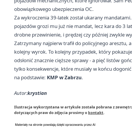
pojazdów mechanicznych, które ignorował. Sam Peu
obowiązkowego ubezpieczenia OC.
Za wykroczenia 39-latek został ukarany mandatami
pojazdów grozi mu już nie mandat, lecz kara do 3 lat 
drobne przewinienie, i prędzej czy później zwykle w
Zatrzymany najpierw trafił do policyjnego aresztu,
kolejny wyrok. To kolejny przypadek, który pokazuje
odsłonić znacznie cięższe sprawy - a pięć listów goń
tylko konsekwencje, które musiały w końcu dogonić
na podstawie:
KMP w Zabrzu
.
Autor:
krystian
Ilustracja wykorzystana w artykule została pobrana z zewnętr
dotyczących praw do zdjęcia prosimy o
kontakt
.