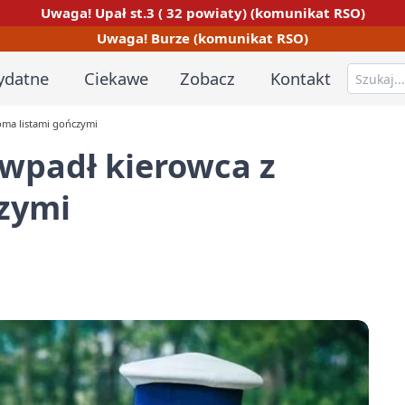
Uwaga! Upał st.3 ( 32 powiaty) (komunikat RSO)
Uwaga! Burze (komunikat RSO)
ydatne
Ciekawe
Zobacz
Kontakt
oma listami gończymi
 wpadł kierowca z
czymi