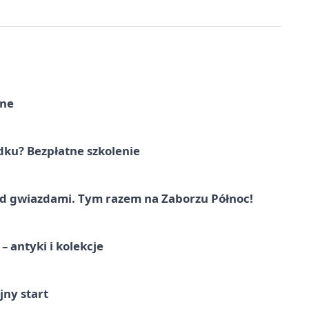
rne
dku? Bezpłatne szkolenie
 gwiazdami. Tym razem na Zaborzu Północ!
 antyki i kolekcje
jny start